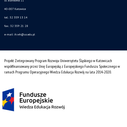
ul. Bankowa 11
40-007 Katowice
tel.: 32 359 13 14
fax.: 32 359 21 28
e-mail: ih.wh@us.edu.pl
Projekt Zintegrowany Program Rozwoju Uniwersytetu Śląskiego w Katowicach
współfinansowany przez Unię Europejską z Europejskiego Funduszu Społecznego w
ramach Programu Operacyjnego Wiedza Edukacja Rozwój na lata 2014˗2020.