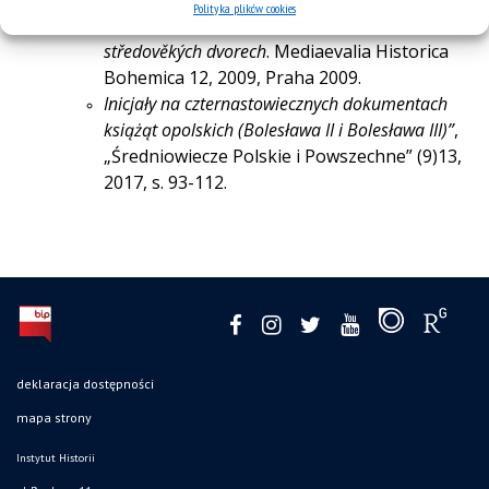
Polityka plików cookies
středověku III. Všední a sváteční život na
středověkých dvorech
. Mediaevalia Historica
Bohemica 12, 2009, Praha 2009.
Inicjały na czternastowiecznych dokumentach
książąt opolskich (Bolesława II i Bolesława III)”
,
„Średniowiecze Polskie i Powszechne” (9)13,
2017, s. 93-112.
deklaracja dostępności
mapa strony
Instytut Historii