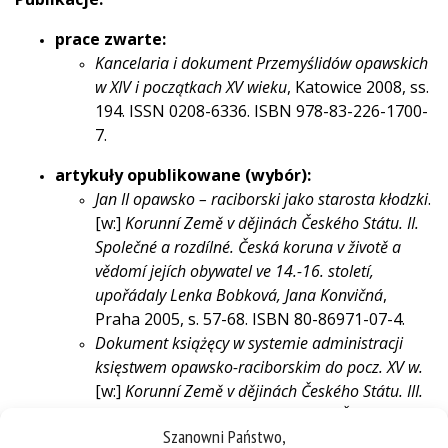
prace zwarte:
Kancelaria i dokument Przemyślidów opawskich
w XIV i początkach XV wieku
, Katowice 2008, ss.
194. ISSN 0208-6336. ISBN 978-83-226-1700-
7.
artykuły opublikowane (wybór):
Jan II opawsko – raciborski jako starosta kłodzki
.
[w:]
Korunní Země v dějinách Českého Státu. II.
Společné a rozdílné. Česká koruna v životě a
vědomí jejích obywatel ve 14.-16. století,
upořádaly Lenka Bobková, Jana Konvičná
,
Praha 2005, s. 57-68. ISBN 80-86971-07-4.
Dokument książęcy w systemie administracji
księstwem opawsko-raciborskim do pocz. XV w.
[w:]
Korunní Země v dějinách Českého Státu. III.
Rezidence a správní sídla v Zemích České Koruny
Szanowni Państwo,
ve 14.-17. stoleí, upořádaly Lenka Bobková, Jana