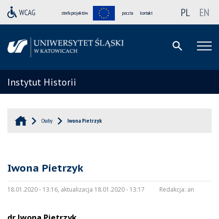
PL
EN
strefa projektów
poczta
kontakt
Instytut Historii
Osoby
Iwona Pietrzyk
Iwona Pietrzyk
18.01.2020 - 13:16, aktualizacja 18.01.2020 - 13:17
Redakcja:
an
dr Iwona Pietrzyk