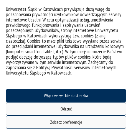
Konvičná,
Praha 2007, s. 207-217. ISBN 978-
Uniwersytet Śląski w Katowicach przywiązuje dużą wagę do
80-7308-188-1.
poszanowania prywatności użytkowników odwiedzających serwisy
Pismo jako forma komunikacji w księstwie
internetowe Uczelni. W celu optymalizacji usług, umożliwienia
prawidłowego funkcjonowania i zapisywania ustawień
opawsko-raciborskim do pocz. XV w
. [w:]
Rola
poszczególnych użytkowników, strony internetowe Uniwersytetu
komunikacji i przestrzeni e średniowiecznych i
Śląskiego w Katowicach wykorzystują tzw. cookies (z ang.
wczesnośredniowiecznych dziejach Czech i
ciasteczka). Cookies to małe pliki tekstowe wysyłane przez serwis
do przeglądarki internetowej użytkownika na urządzeniu końcowym
Polski, pod red. Anny Paner i Wojciecha
(komputer, smartfon, tablet, itp.). W tym miejscu możecie Państwo
Iwańczaka
. Gdańsk 2008, s. 216-223. ISBN
podjąć decyzję dotyczącą typów plików cookies, które będą
978-83-7326-517-2.
wykorzystywane w tym serwisie internetowym. Zachęcamy do
zapoznania się z Polityką Prywatności Serwisów Internetowych
Motywy religijne w dokumentach książąt
Uniwersytetu Śląskiego w Katowicach.
opolskich
[w:]
Korunní země v dějinách českého
státu IV. Náboženský život a církevní poměry v
zemích Koruny české ve 14.-17. století, Eds.
Włącz wszystkie ciasteczka
Lenka Bobková, Jana Konvičná, Nakladatelsyví
Filozofická fakulta Univerzity Karlovy v Praze
,
Odrzuć
Praha 2009, s. 482-488. ISBN 978-80-903756-
9-7.
Zobacz preferencje
Udział dworu książęcego w kulturze pisanej na
Górnym Śląsku.
[w:]
Dvory a rezidence ve