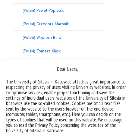
(Polski) Paweł Popielski
(Polski) Grzegorz Machnik
(Polski) Wojciech Bura
(Polski) Tomasz Xięski
(Polski) Tomasz Jach
Dear Users,
(Polski) Diana Domańska
The University of Silesia in Katowice attaches great importance to
respecting the privacy of users visiting University websites. In order
(Polski) Krzysztof Kocjan
to optimise services, enable proper functioning and save the
settings of individual users, websites of the University of Silesia in
Katowice use the so-called ‘cookies’. Cookies are small text files
(Polski) Krzysztof Wróbel
sent by the website to the user’s browser on the end device
(computer, tablet, smartphone, etc.). Here you can decide on the
(Polski) Agnieszka Lisowska
types of cookies that will be used on this website. We encourage
you to read the Privacy Policy concerning the websites of the
University of Silesia in Katowice.
(Polski) Sławomir Chandzlik