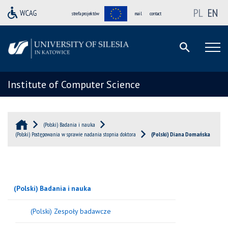
PL
EN
strefa projektów
mail
contact
Institute of Computer Science
(Polski) Badania i nauka
(Polski) Postępowania w sprawie nadania stopnia doktora
(Polski) Diana Domańska
(Polski) Badania i nauka
(Polski) Zespoły badawcze