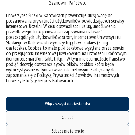
Szanowni Państwo,
Uniwersytet Śląski w Katowicach przywiązuje dużą wagę do
poszanowania prywatności użytkowników odwiedzających serwisy
I Międzynarodowe Sympozjum Naukowe: „Perspektywy
internetowe Uczelni. W celu optymalizacji usług, umożliwienia
prawidłowego funkcjonowania i zapisywania ustawień
Nowych Mediów: sztuka – design – nauka – technologia”
poszczególnych użytkowników, strony internetowe Uniwersytetu
Śląskiego w Katowicach wykorzystują tzw. cookies (z ang.
ciasteczka). Cookies to małe pliki tekstowe wysyłane przez serwis
kategorie:
wiadomości
do przeglądarki internetowej użytkownika na urządzeniu końcowym
tagi :
perspektywy nowych mediów
(komputer, smartfon, tablet, itp.). W tym miejscu możecie Państwo
podjąć decyzję dotyczącą typów plików cookies, które będą
wykorzystywane w tym serwisie internetowym. Zachęcamy do
zapoznania się z Polityką Prywatności Serwisów Internetowych
Uniwersytetu Śląskiego w Katowicach.
Włącz wszystkie ciasteczka
Odrzuć
deklaracja dostępności
Zobacz preferencje
mapa strony