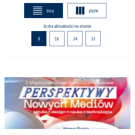
lista
plytki
liczba aktualności na stronie
8
16
24
32