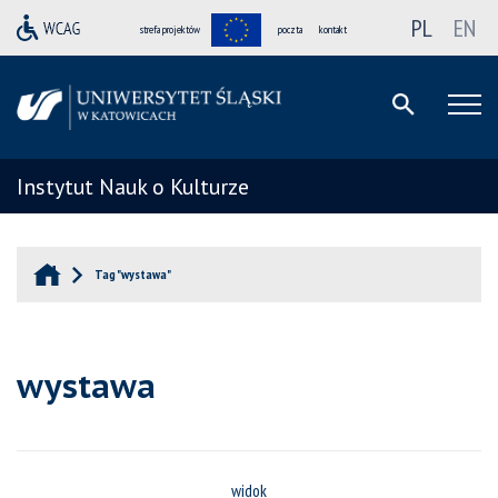
PL
EN
strefa projektów
poczta
kontakt
Instytut Nauk o Kulturze
Tag "wystawa"
wystawa
widok