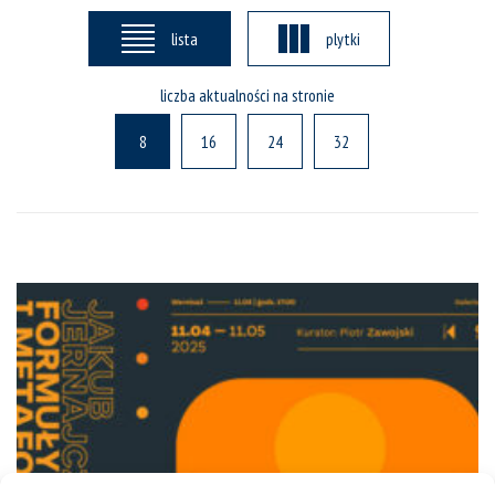
lista
plytki
liczba aktualności na stronie
8
16
24
32