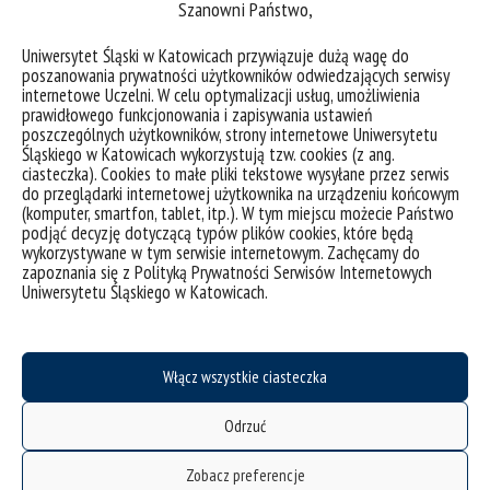
Szanowni Państwo,
Uniwersytet Śląski w Katowicach przywiązuje dużą wagę do
poszanowania prywatności użytkowników odwiedzających serwisy
Prof. Piotr Zawojski kuratorem wystawy Jakuba
internetowe Uczelni. W celu optymalizacji usług, umożliwienia
prawidłowego funkcjonowania i zapisywania ustawień
Jernajczyka w Galerii Ronda Sztuki
poszczególnych użytkowników, strony internetowe Uniwersytetu
Śląskiego w Katowicach wykorzystują tzw. cookies (z ang.
ciasteczka). Cookies to małe pliki tekstowe wysyłane przez serwis
kategorie:
wiadomości
do przeglądarki internetowej użytkownika na urządzeniu końcowym
tagi :
jakub jernajczyk
kurator
piotr zawojski
wystawa
(komputer, smartfon, tablet, itp.). W tym miejscu możecie Państwo
podjąć decyzję dotyczącą typów plików cookies, które będą
wykorzystywane w tym serwisie internetowym. Zachęcamy do
zapoznania się z Polityką Prywatności Serwisów Internetowych
Uniwersytetu Śląskiego w Katowicach.
Włącz wszystkie ciasteczka
Odrzuć
deklaracja dostępności
Zobacz preferencje
mapa strony