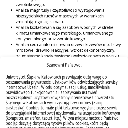
zwrotnikowego.
Analiza magnitudy i częstotliwości występowania
niszczycielskich ruchów masowych w warunkach
zmieniającego się klimatu.
Analiza kształtowania się zasobów wodnych w strefie
klimatu umiarkowanego morskiego, umiarkowanego
kontynentalnego oraz zwrotnikowego.
Analiza cech anatomii drewna drzew i krzewów (np. listwy
mrozowe, drewno reakcyjne, wzrost dekoncentryczny,
traumatyczne kanały żywiczne) wykształconych w wyniku
występowania ekstremalnych procesów środowiskowych,
Szanowni Państwo,
np. burz pyłowych, ekstremalnych mrozów, wiatrołomów,
susz.
Uniwersytet Śląski w Katowicach przywiązuje dużą wagę do
Wpływ zmian klimatycznych na rozwój osadnictwa w
poszanowania prywatności użytkowników odwiedzających serwisy
obszarach górskich, w strefie klimatu umiarkowanego
internetowe Uczelni. W celu optymalizacji usług, umożliwienia
morskiego, umiarkowanego kontynentalnego oraz
prawidłowego funkcjonowania i zapisywania ustawień
zwrotnikowego.
poszczególnych użytkowników, strony internetowe Uniwersytetu
Śląskiego w Katowicach wykorzystują tzw. cookies (z ang.
Centrum nawiązuje obecnie formalną współpracę z kilkoma
ciasteczka). Cookies to małe pliki tekstowe wysyłane przez serwis
instytucjami naukowymi z Chin:
do przeglądarki internetowej użytkownika na urządzeniu końcowym
(komputer, smartfon, tablet, itp.). W tym miejscu możecie Państwo
− Institute of Geography and Ecology, Chinese Academy of
podjąć decyzję dotyczącą typów plików cookies, które będą
Sciences, Urumqi, Xinjiang,