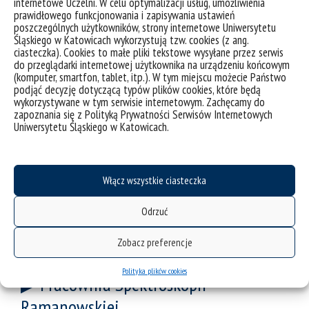
internetowe Uczelni. W celu optymalizacji usług, umożliwienia
strukturalnych
prawidłowego funkcjonowania i zapisywania ustawień
poszczególnych użytkowników, strony internetowe Uniwersytetu
Pracownia Dendroklimatologiczna
Śląskiego w Katowicach wykorzystują tzw. cookies (z ang.
ciasteczka). Cookies to małe pliki tekstowe wysyłane przez serwis
Pracownia Geofizyki Środowiskowej
do przeglądarki internetowej użytkownika na urządzeniu końcowym
(komputer, smartfon, tablet, itp.). W tym miejscu możecie Państwo
podjąć decyzję dotyczącą typów plików cookies, które będą
Pracownia Mikroskopii Skaningowej
wykorzystywane w tym serwisie internetowym. Zachęcamy do
zapoznania się z Polityką Prywatności Serwisów Internetowych
Instytutu Nauk o Ziemi
Uniwersytetu Śląskiego w Katowicach.
Pracownia Petrograficzna
Pracownia Petrologii Organicznej
Włącz wszystkie ciasteczka
Pracownia Promieniotwórczości
Odrzuć
Naturalnej
Zobacz preferencje
Pracownia Sejsmologiczna
Polityka plików cookies
Pracownia Spektroskopii
Ramanowskiej