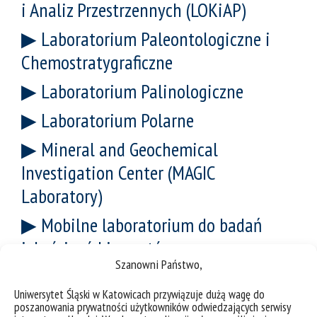
i Analiz Przestrzennych (LOKiAP)
Laboratorium Paleontologiczne i
Chemostratygraficzne
Laboratorium Palinologiczne
Laboratorium Polarne
Mineral and Geochemical
Investigation Center (MAGIC
Laboratory)
Mobilne laboratorium do badań
jakości wód i gruntów
Szanowni Państwo,
Obserwatorium Meteorologiczne
Uniwersytet Śląski w Katowicach przywiązuje dużą wagę do
Pracownia Badań Rentgeno-
poszanowania prywatności użytkowników odwiedzających serwisy