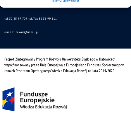
Polityka plików cookies
40-126 Katowice
tel. 32 35 99 709 tel./fax 32 35 99 811
e-mail: ipe.wns
@us.edu.pl
Projekt Zintegrowany Program Rozwoju Uniwersytetu Śląskiego w Katowicach
współfinansowany przez Unię Europejską z Europejskiego Funduszu Społecznego w
ramach Programu Operacyjnego Wiedza Edukacja Rozwój na lata 2014˗2020.