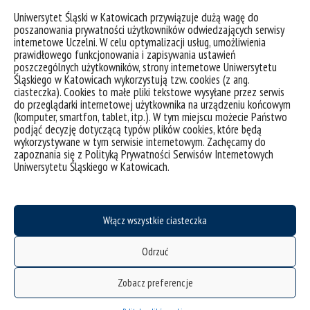
Uniwersytet Śląski w Katowicach przywiązuje dużą wagę do
poszanowania prywatności użytkowników odwiedzających serwisy
internetowe Uczelni. W celu optymalizacji usług, umożliwienia
prawidłowego funkcjonowania i zapisywania ustawień
poszczególnych użytkowników, strony internetowe Uniwersytetu
Śląskiego w Katowicach wykorzystują tzw. cookies (z ang.
ciasteczka). Cookies to małe pliki tekstowe wysyłane przez serwis
do przeglądarki internetowej użytkownika na urządzeniu końcowym
(komputer, smartfon, tablet, itp.). W tym miejscu możecie Państwo
podjąć decyzję dotyczącą typów plików cookies, które będą
wykorzystywane w tym serwisie internetowym. Zachęcamy do
zapoznania się z Polityką Prywatności Serwisów Internetowych
Uniwersytetu Śląskiego w Katowicach.
deklaracja dostępności
Włącz wszystkie ciasteczka
mapa strony
Odrzuć
Instytut Pedagogiki
Zobacz preferencje
ul. Grażyńskiego 53