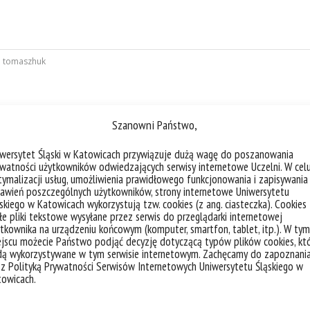
:
tomaszhuk
Szanowni Państwo,
iwersytet Śląski w Katowicach przywiązuje dużą wagę do poszanowania
watności użytkowników odwiedzających serwisy internetowe Uczelni. W cel
ymalizacji usług, umożliwienia prawidłowego funkcjonowania i zapisywania
awień poszczególnych użytkowników, strony internetowe Uniwersytetu
skiego w Katowicach wykorzystują tzw. cookies (z ang. ciasteczka). Cookies
e pliki tekstowe wysyłane przez serwis do przeglądarki internetowej
tkownika na urządzeniu końcowym (komputer, smartfon, tablet, itp.). W tym
jscu możecie Państwo podjąć decyzję dotyczącą typów plików cookies, kt
dą wykorzystywane w tym serwisie internetowym. Zachęcamy do zapoznani
 z Polityką Prywatności Serwisów Internetowych Uniwersytetu Śląskiego w
towicach.