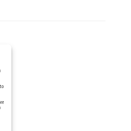
u
 to
óre
a