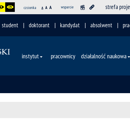
strefa proj
A
wsparcie
czcionka
A
A
student
doktorant
kandydat
absolwent
pra
instytut
pracownicy
działalność naukowa