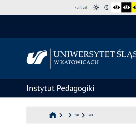
kontrast
Instytut Pedagogiki
3us
3us