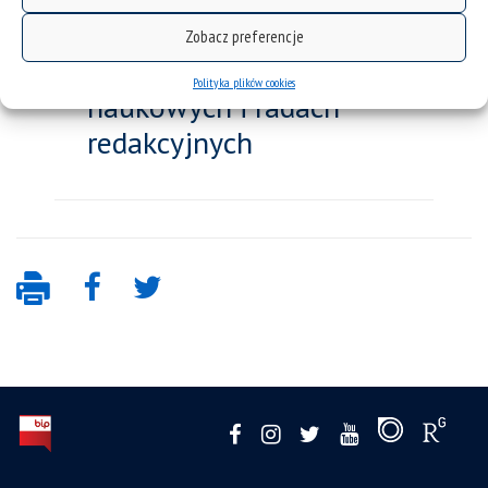
Zobacz preferencje
Członkostwo w radach
Polityka plików cookies
naukowych i radach
redakcyjnych