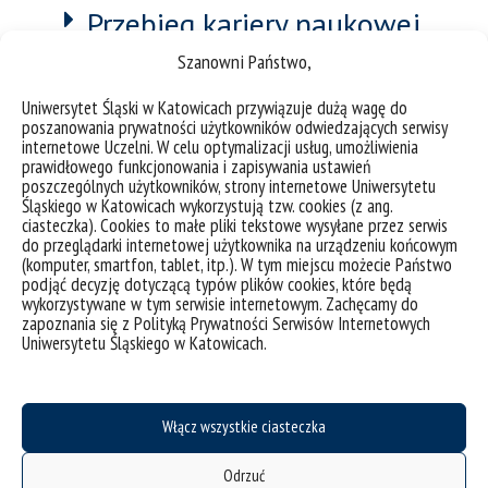
Przebieg kariery naukowej
Szanowni Państwo,
Uniwersytet Śląski w Katowicach przywiązuje dużą wagę do
Zainteresowania badawcze
poszanowania prywatności użytkowników odwiedzających serwisy
internetowe Uczelni. W celu optymalizacji usług, umożliwienia
prawidłowego funkcjonowania i zapisywania ustawień
poszczególnych użytkowników, strony internetowe Uniwersytetu
Śląskiego w Katowicach wykorzystują tzw. cookies (z ang.
ciasteczka). Cookies to małe pliki tekstowe wysyłane przez serwis
Najważniejsze osiągnięcia
do przeglądarki internetowej użytkownika na urządzeniu końcowym
(komputer, smartfon, tablet, itp.). W tym miejscu możecie Państwo
naukowe, wyróżnienia i
podjąć decyzję dotyczącą typów plików cookies, które będą
nagrody
wykorzystywane w tym serwisie internetowym. Zachęcamy do
zapoznania się z Polityką Prywatności Serwisów Internetowych
Uniwersytetu Śląskiego w Katowicach.
Staże naukowe/Wizyty
Włącz wszystkie ciasteczka
studyjne
Odrzuć