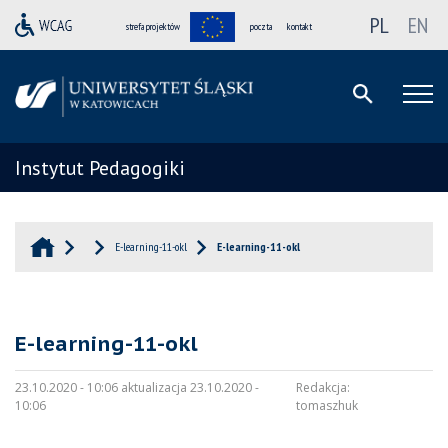
PL
EN
strefa projektów
poczta
kontakt
Instytut Pedagogiki
E-learning-11-okl
E-learning-11-okl
E-learning-11-okl
23.10.2020 - 10:06 aktualizacja 23.10.2020 -
Redakcja:
10:06
tomaszhuk