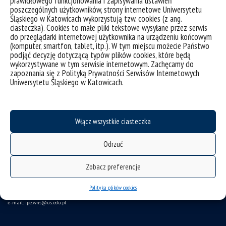
prawidłowego funkcjonowania i zapisywania ustawień
poszczególnych użytkowników, strony internetowe Uniwersytetu
Śląskiego w Katowicach wykorzystują tzw. cookies (z ang.
ciasteczka). Cookies to małe pliki tekstowe wysyłane przez serwis
do przeglądarki internetowej użytkownika na urządzeniu końcowym
(komputer, smartfon, tablet, itp.). W tym miejscu możecie Państwo
podjąć decyzję dotyczącą typów plików cookies, które będą
wykorzystywane w tym serwisie internetowym. Zachęcamy do
zapoznania się z Polityką Prywatności Serwisów Internetowych
deklaracja dostępności
Uniwersytetu Śląskiego w Katowicach.
mapa strony
Instytut Pedagogiki
Włącz wszystkie ciasteczka
ul. Grażyńskiego 53
Odrzuć
40-126 Katowice
Zobacz preferencje
tel. 32 35 99 709 tel./fax 32 35 99 811
Polityka plików cookies
e-mail: ipe.wns
@us.edu.pl