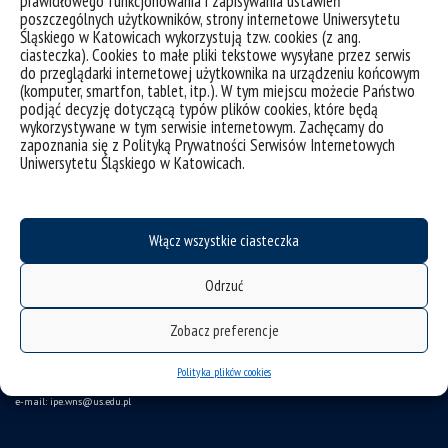
prawidłowego funkcjonowania i zapisywania ustawień
poszczególnych użytkowników, strony internetowe Uniwersytetu
Śląskiego w Katowicach wykorzystują tzw. cookies (z ang.
ciasteczka). Cookies to małe pliki tekstowe wysyłane przez serwis
do przeglądarki internetowej użytkownika na urządzeniu końcowym
(komputer, smartfon, tablet, itp.). W tym miejscu możecie Państwo
podjąć decyzję dotyczącą typów plików cookies, które będą
wykorzystywane w tym serwisie internetowym. Zachęcamy do
zapoznania się z Polityką Prywatności Serwisów Internetowych
deklaracja dostępności
Uniwersytetu Śląskiego w Katowicach.
mapa strony
Instytut Pedagogiki
Włącz wszystkie ciasteczka
ul. Grażyńskiego 53
Odrzuć
40-126 Katowice
Zobacz preferencje
tel. 32 35 99 709 tel./fax 32 35 99 811
Polityka plików cookies
e-mail: ipe.wns
@us.edu.pl