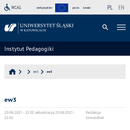
PL
EN
strefa projektów
poczta
kontakt
Instytut Pedagogiki
ew3
ew3
ew3
20.06.2021 - 22:02 aktualizacja 20.06.2021 -
Redakcja:
22:02
tomaszhuk