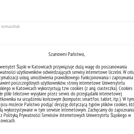
:
tomaszhuk
Szanowni Państwo,
iwersytet Śląski w Katowicach przywiązuje dużą wagę do poszanowania
watności użytkowników odwiedzających serwisy internetowe Uczelni. W cel
ymalizacji usług, umożliwienia prawidłowego funkcjonowania i zapisywania
awień poszczególnych użytkowników, strony internetowe Uniwersytetu
skiego w Katowicach wykorzystują tzw. cookies (z ang. ciasteczka). Cookies
e pliki tekstowe wysyłane przez serwis do przeglądarki internetowej
tkownika na urządzeniu końcowym (komputer, smartfon, tablet, itp.). W tym
jscu możecie Państwo podjąć decyzję dotyczącą typów plików cookies, kt
dą wykorzystywane w tym serwisie internetowym. Zachęcamy do zapoznani
 z Polityką Prywatności Serwisów Internetowych Uniwersytetu Śląskiego w
towicach.