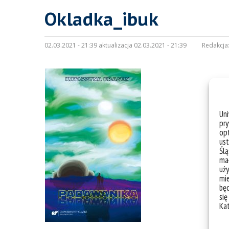
Okladka_ibuk
02.03.2021 - 21:39 aktualizacja 02.03.2021 - 21:39
Redakcja
Un
pry
opt
ust
Ślą
mał
uży
mie
bę
się
Ka