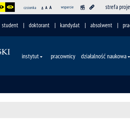
strefa proj
A
wsparcie
czcionka
A
A
student
doktorant
kandydat
absolwent
pra
instytut
pracownicy
działalność naukowa