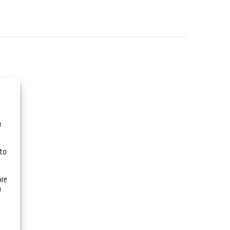
u
 to
óre
a