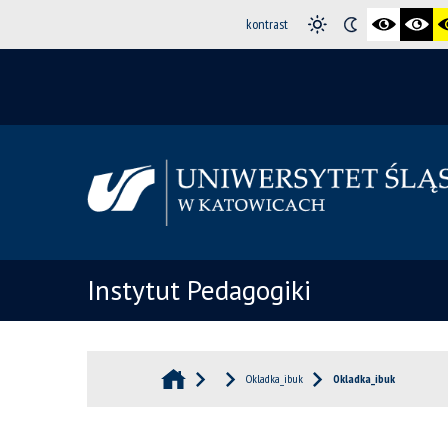
kontrast
Instytut Pedagogiki
Okladka_ibuk
Okladka_ibuk