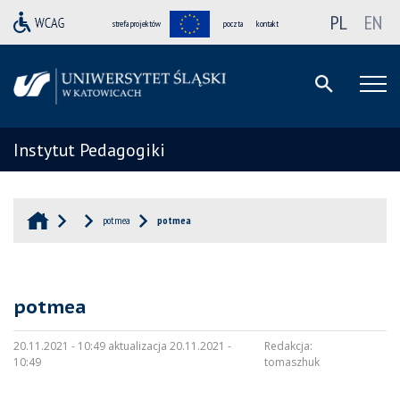
PL
EN
strefa projektów
poczta
kontakt
Instytut Pedagogiki
potmea
potmea
potmea
20.11.2021 - 10:49 aktualizacja 20.11.2021 -
Redakcja:
10:49
tomaszhuk