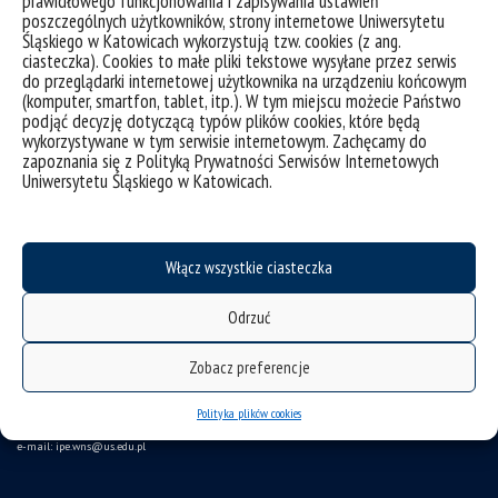
prawidłowego funkcjonowania i zapisywania ustawień
poszczególnych użytkowników, strony internetowe Uniwersytetu
Śląskiego w Katowicach wykorzystują tzw. cookies (z ang.
ciasteczka). Cookies to małe pliki tekstowe wysyłane przez serwis
do przeglądarki internetowej użytkownika na urządzeniu końcowym
(komputer, smartfon, tablet, itp.). W tym miejscu możecie Państwo
podjąć decyzję dotyczącą typów plików cookies, które będą
wykorzystywane w tym serwisie internetowym. Zachęcamy do
zapoznania się z Polityką Prywatności Serwisów Internetowych
deklaracja dostępności
Uniwersytetu Śląskiego w Katowicach.
mapa strony
Instytut Pedagogiki
Włącz wszystkie ciasteczka
ul. Grażyńskiego 53
Odrzuć
40-126 Katowice
Zobacz preferencje
tel. 32 35 99 709 tel./fax 32 35 99 811
Polityka plików cookies
e-mail: ipe.wns
@us.edu.pl