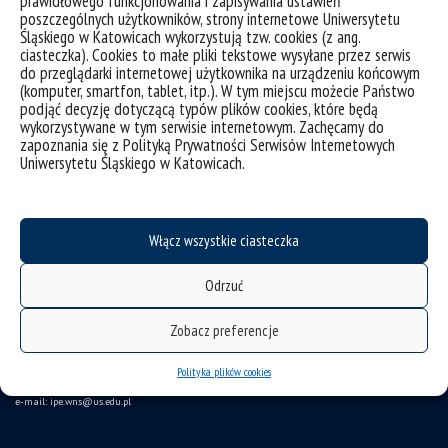
prawidłowego funkcjonowania i zapisywania ustawień
poszczególnych użytkowników, strony internetowe Uniwersytetu
Śląskiego w Katowicach wykorzystują tzw. cookies (z ang.
ciasteczka). Cookies to małe pliki tekstowe wysyłane przez serwis
do przeglądarki internetowej użytkownika na urządzeniu końcowym
(komputer, smartfon, tablet, itp.). W tym miejscu możecie Państwo
podjąć decyzję dotyczącą typów plików cookies, które będą
wykorzystywane w tym serwisie internetowym. Zachęcamy do
zapoznania się z Polityką Prywatności Serwisów Internetowych
deklaracja dostępności
Uniwersytetu Śląskiego w Katowicach.
mapa strony
Instytut Pedagogiki
Włącz wszystkie ciasteczka
ul. Grażyńskiego 53
Odrzuć
40-126 Katowice
Zobacz preferencje
tel. 32 35 99 709 tel./fax 32 35 99 811
Polityka plików cookies
e-mail: ipe.wns
@us.edu.pl