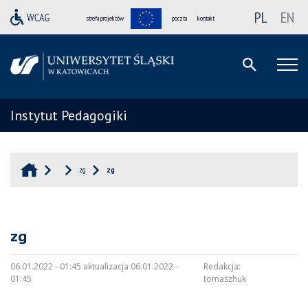
PL
EN
strefa projektów
poczta
kontakt
Instytut Pedagogiki
zg
zg
zg
06.01.2022 - 01:45 aktualizacja 06.01.2022 -
Redakcja:
01:45
tomaszhuk