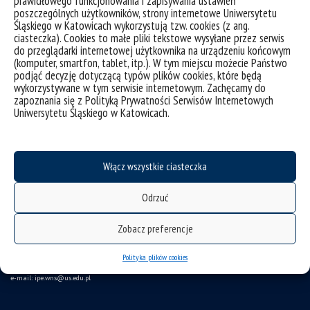
prawidłowego funkcjonowania i zapisywania ustawień
poszczególnych użytkowników, strony internetowe Uniwersytetu
Śląskiego w Katowicach wykorzystują tzw. cookies (z ang.
ciasteczka). Cookies to małe pliki tekstowe wysyłane przez serwis
do przeglądarki internetowej użytkownika na urządzeniu końcowym
(komputer, smartfon, tablet, itp.). W tym miejscu możecie Państwo
podjąć decyzję dotyczącą typów plików cookies, które będą
wykorzystywane w tym serwisie internetowym. Zachęcamy do
zapoznania się z Polityką Prywatności Serwisów Internetowych
deklaracja dostępności
Uniwersytetu Śląskiego w Katowicach.
mapa strony
Instytut Pedagogiki
Włącz wszystkie ciasteczka
ul. Grażyńskiego 53
Odrzuć
40-126 Katowice
Zobacz preferencje
tel. 32 35 99 709 tel./fax 32 35 99 811
Polityka plików cookies
e-mail: ipe.wns
@us.edu.pl