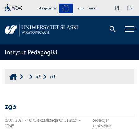
PL
EN
strefa projektów
poczta
kontakt
Instytut Pedagogiki
zg3
zg3
zg3
07.01.2021 - 10:45 aktualizacja 07.01.2021 -
Redakcja:
10:45
tomaszhuk