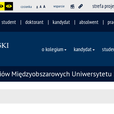
strefa proj
A
wsparcie
czcionka
A
A
student
doktorant
kandydat
absolwent
pra
o kolegium
kandydat
stude
iów Międzyobszarowych Uniwersytetu 