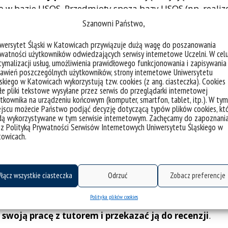
 się w bazie USOS. Przedmioty spoza bazy USOS (np. real
ej złożonych podań studenckich. Zatwierdzając plan, s
Szanowni Państwo,
icznie do APD, tj. proceduje plan do kolejnych etapów a
iwersytet Śląski w Katowicach przywiązuje dużą wagę do poszanowania
racja danych. W przypadku konieczności wprowadzenia 
watności użytkowników odwiedzających serwisy internetowe Uczelni. W cel
studenta planu tutor ma możliwość sprawdzenia planu i 
ymalizacji usług, umożliwienia prawidłowego funkcjonowania i zapisywania
rzem). Po akceptacji planu przez tutora, dokument traf
awień poszczególnych użytkowników, strony internetowe Uniwersytetu
skiego w Katowicach wykorzystują tzw. cookies (z ang. ciasteczka). Cookies
że być odrzucony i trafia wówczas na początkowy etap d
e pliki tekstowe wysyłane przez serwis do przeglądarki internetowej
tkownika na urządzeniu końcowym (komputer, smartfon, tablet, itp.). W tym
e określone terminy
składania planu. Edycja planu jest
jscu możecie Państwo podjąć decyzję dotyczącą typów plików cookies, kt
dą wykorzystywane w tym serwisie internetowym. Zachęcamy do zapoznani
i konkretnego planu). W przypadku, gdy student i tutor p
 z Polityką Prywatności Serwisów Internetowych Uniwersytetu Śląskiego w
dłużenie terminu złożenia planu wraz z wyjaśnieniem. P
towicach.
ania o wydłużenie może skutkować wszczęciem procedury
ą studentom Kolegium wybór i zapisanie się na zajęci
w na kilku kierunkach, jednak wydłużanie tego okres
łącz wszystkie ciasteczka
Odrzuć
Zobacz preferencje
 zajęć, na które zapisuje się z opóźnieniem. Prosimy zar
abezpieczenie studentów przed potencjalnymi trudnościa
Polityka plików cookies
swoją pracę z tutorem i przekazać ją do recenzji
.