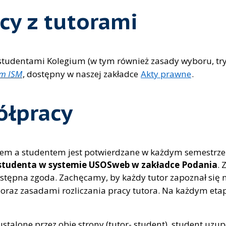
cy z tutorami
udentami Kolegium (w tym również zasady wyboru, tryb 
um ISM
, dostępny w naszej zakładce
Akty prawne
.
ółpracy
em a studentem jest potwierdzane w każdym semestrze 
a studenta w systemie USOSweb w zakładce Podania
.
tępna zgoda. Zachęcamy, by każdy tutor zapoznał się n
oraz zasadami rozliczania pracy tutora. Na każdym etap
ustalone przez obie strony (tutor- student), student uz