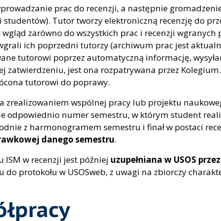
prowadzanie prac do recenzji, a następnie gromadzenie 
tudentów). Tutor tworzy elektroniczną recenzję do prze
wgląd zarówno do wszystkich prac i recenzji wgranych p
 wgrali ich poprzedni tutorzy (archiwum prac jest aktua
ane tutorowi poprzez automatyczną informację, wysyłan
 jej zatwierdzeniu, jest ona rozpatrywana przez Kolegi
rócona tutorowi do poprawy.
a zrealizowaniem wspólnej pracy lub projektu naukowe
e odpowiednio numer semestru, w którym student realiz
odnie z harmonogramem semestru i finał w postaci rece
prawkowej danego semestru
.
ISM w recenzji jest później
uzupełniana w USOS przez
u do protokołu w USOSweb, z uwagi na zbiorczy charakt
ółpracy