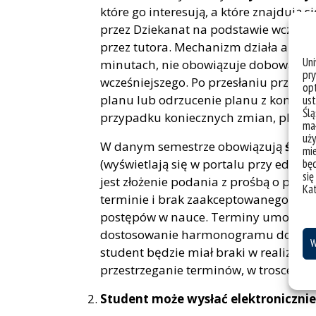
które go interesują, a które znajdują
przez Dziekanat na podstawie wcześni
przez tutora. Mechanizm działa analog
Un
minutach, nie obowiązuje dobowa mig
pry
wcześniejszego. Po przesłaniu przez 
opt
planu lub odrzucenie planu z komenta
ust
Ślą
przypadku koniecznych zmian, plan mo
mał
uży
W danym semestrze obowiązują
ściśl
mie
bę
(wyświetlają się w portalu przy edycj
się
jest złożenie podania z prośbą o prze
Ka
terminie i brak zaakceptowanego pod
postępów w nauce. Terminy umożliwiaj
dostosowanie harmonogramu do studió
W
student będzie miał braki w realizacji
przestrzeganie terminów, w trosce o z
Student może wysłać elektronicznie 