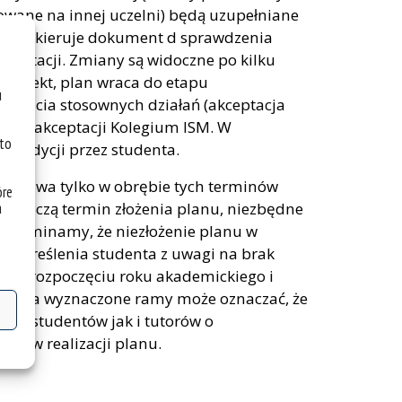
izowane na innej uczelni) będą uzupełniane
tudent kieruje dokument d sprawdzenia
kceptacji. Zmiany są widoczne po kilku
korekt, plan wraca do etapu
u
podjęcia stosownych działań (akceptacja
ia do akceptacji Kolegium ISM. W
 to
o edycji przez studenta.
 możliwa tylko w obrębie tych terminów
óre
a
rzekroczą termin złożenia planu, niezbędne
rzypominamy, że niezłożenie planu w
 skreślenia studenta z uwagi na brak
a po rozpoczęciu roku akademickiego i
u poza wyznaczone ramy może oznaczać, że
ówno studentów jak i tutorów o
mi w realizacji planu.