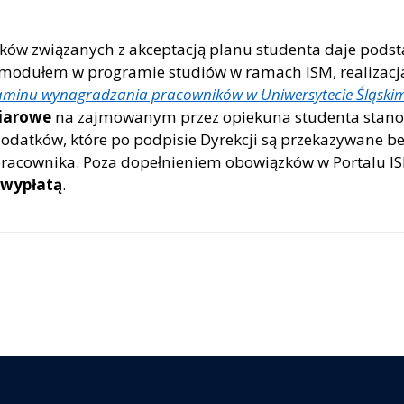
zków związanych z akceptacją planu studenta daje podsta
 modułem w programie studiów w ramach ISM, realizac
aminu wynagradzania pracowników w Uniwersytecie Śląski
iarowe
na zajmowanym przez opiekuna studenta stanowis
 dodatków, które po podpisie Dyrekcji są przekazywane 
tą pracownika. Poza dopełnieniem obowiązków w Portalu 
wypłatą
.