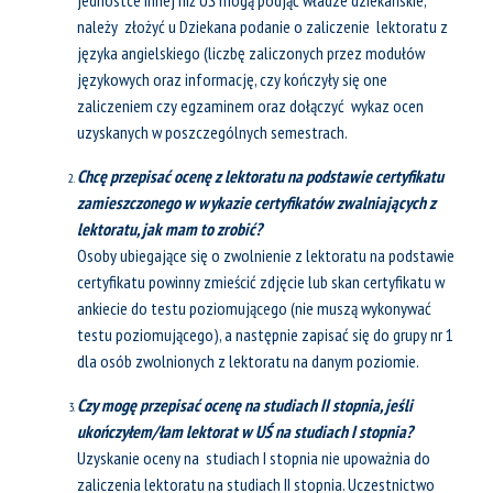
jednostce innej niż UŚ mogą podjąć władze dziekańskie,
należy złożyć u Dziekana podanie o zaliczenie lektoratu z
języka angielskiego (liczbę zaliczonych przez modułów
językowych oraz informację, czy kończyły się one
zaliczeniem czy egzaminem oraz dołączyć wykaz ocen
uzyskanych w poszczególnych semestrach.
Chcę przepisać ocenę z lektoratu na podstawie certyfikatu
zamieszczonego w wykazie certyfikatów zwalniających z
lektoratu, jak mam to zrobić?
Osoby ubiegające się o zwolnienie z lektoratu na podstawie
certyfikatu powinny zmieścić zdjęcie lub skan certyfikatu w
ankiecie do testu poziomującego (nie muszą wykonywać
testu poziomującego), a następnie zapisać się do grupy nr 1
dla osób zwolnionych z lektoratu na danym poziomie.
Czy mogę przepisać ocenę na studiach II stopnia, jeśli
ukończyłem/łam lektorat w UŚ na studiach I stopnia?
Uzyskanie oceny na studiach I stopnia nie upoważnia do
zaliczenia lektoratu na studiach II stopnia. Uczestnictwo