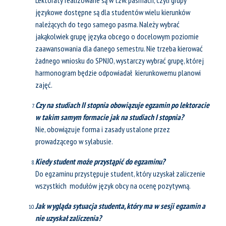
Lektoraty realizowane są w tzw. pasmach, czyli grupy
językowe dostępne są dla studentów wielu kierunków
należących do tego samego pasma. Należy wybrać
jakąkolwiek grupę języka obcego o docelowym poziomie
zaawansowania dla danego semestru. Nie trzeba kierować
żadnego wniosku do SPNJO, wystarczy wybrać grupę, której
harmonogram będzie odpowiadał kierunkowemu planowi
zajęć.
Czy na studiach II stopnia obowiązuje egzamin po lektoracie
w takim samym formacie jak na studiach I stopnia?
Nie, obowiązuje forma i zasady ustalone przez
prowadzącego w sylabusie.
Kiedy student może przystąpić do egzaminu?
Do egzaminu przystępuje student, który uzyskał zaliczenie
wszystkich modułów język obcy na ocenę pozytywną.
Jak wygląda sytuacja studenta, który ma w sesji egzamin a
nie uzyskał zaliczenia?