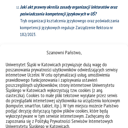
Jaki akt prawny określa zasady organizacji lektoratów oraz
poświadczania kompetencji językowych w UŚ?
Tryb organizacji kształcenia językowego oraz poświadczania
kompetencji językowych reguluje Zarządzenie Rektora nr
182/2023.
Czy wykonanie testu diagnostycznego jest obowiązkowe?
Szanowni Państwo,
Tak. Diagnoza językowa pozwala osobie studiującej
racjonalnie wybrać ścieżkę kształcenia językowego w UŚ.
Uniwersytet Śląski w Katowicach przywiązuje dużą wagę do
poszanowania prywatności użytkowników odwiedzających serwisy
Gdzie mogę uzyskać informacje o możliwościach wyboru
internetowe Uczelni. W celu optymalizacji usług, umożliwienia
prawidłowego funkcjonowania i zapisywania ustawień
optymalnej ścieżki kształcenia językowego na podstawie
poszczególnych użytkowników, strony internetowe Uniwersytetu
wyników Diagnozy Językowej?
Śląskiego w Katowicach wykorzystują tzw. cookies (z ang.
Informacji tych udzielają pracownicy odbywający dyżury w
ciasteczka). Cookies to małe pliki tekstowe wysyłane przez serwis
do przeglądarki internetowej użytkownika na urządzeniu końcowym
Punkcie Konsultacyjnym w SPNJO (s. 358) oraz lektorzy
(komputer, smartfon, tablet, itp.). W tym miejscu możecie Państwo
SPNJO.
podjąć decyzję dotyczącą typów plików cookies, które będą
wykorzystywane w tym serwisie internetowym. Zachęcamy do
zapoznania się z Polityką Prywatności Serwisów Internetowych
Jaki język lektoratu mogę wybrać w UŚ?
Uniwersytetu Śląskiego w Katowicach.