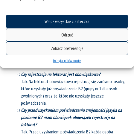
Są kierunki, na których wymaganym językiem lektoratu jest
język angielski. Na pozostałych kierunkach osoby studiujące
wybierają dowolny język z oferty lektoratowej SPNJO.
Włącz wszystkie ciasteczka
Czy mogę co semestr zmieniać język, a co za tym idzie,
czasami poziom lektoratu?
Odrzuć
Tak. Po ukończeniu semestru osoba studiująca może
swobodnie zmienić język lektoratu. Do czasu uzyskania
Zobacz preferencje
poświadczenia zalecana jest jednak realizacja lektoratu z
Polityka plików cookies
języka i na poziomie docelowym poświadczenia.
Czy rejestracja na lektorat jest obowiązkowa?
Tak. Na lektorat obowiązkowo rejestrują się zarówno osoby,
które uzyskały już poświadczenie B2 (grupy nr 1 dla osób
zwolnionych) oraz te, które nie uzyskały jeszcze
poświadczenia.
Czy przed uzyskaniem poświadczenia znajomości języka na
poziomie B2 mam obowiązek obowiązek rejestracji na
lektorat?
Tak. Przed uzyskaniem poświadczenia B2 każda osoba