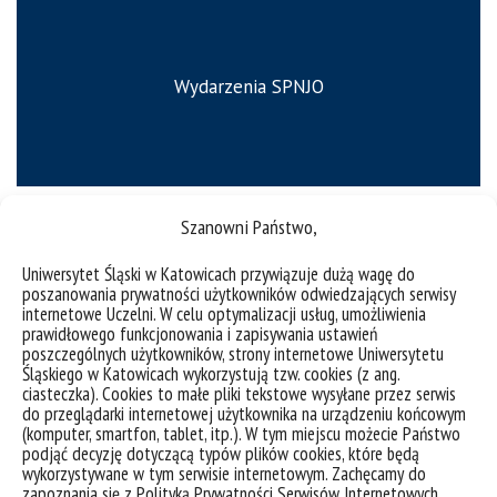
Wydarzenia SPNJO
Szanowni Państwo,
Uniwersytet Śląski w Katowicach przywiązuje dużą wagę do
poszanowania prywatności użytkowników odwiedzających serwisy
internetowe Uczelni. W celu optymalizacji usług, umożliwienia
prawidłowego funkcjonowania i zapisywania ustawień
poszczególnych użytkowników, strony internetowe Uniwersytetu
Śląskiego w Katowicach wykorzystują tzw. cookies (z ang.
ciasteczka). Cookies to małe pliki tekstowe wysyłane przez serwis
do przeglądarki internetowej użytkownika na urządzeniu końcowym
(komputer, smartfon, tablet, itp.). W tym miejscu możecie Państwo
podjąć decyzję dotyczącą typów plików cookies, które będą
Egzamin certyfikujący
Konferencja
wykorzystywane w tym serwisie internetowym. Zachęcamy do
Kursy SPNJO
zapoznania się z Polityką Prywatności Serwisów Internetowych