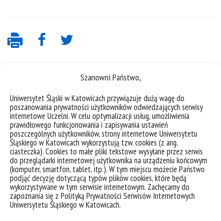
Szanowni Państwo,
Uniwersytet Śląski w Katowicach przywiązuje dużą wagę do
poszanowania prywatności użytkowników odwiedzających serwisy
internetowe Uczelni. W celu optymalizacji usług, umożliwienia
prawidłowego funkcjonowania i zapisywania ustawień
poszczególnych użytkowników, strony internetowe Uniwersytetu
deklaracja dostępności
Śląskiego w Katowicach wykorzystują tzw. cookies (z ang.
mapa strony
ciasteczka). Cookies to małe pliki tekstowe wysyłane przez serwis
do przeglądarki internetowej użytkownika na urządzeniu końcowym
Uniwersytet Śląski w Katowicach
(komputer, smartfon, tablet, itp.). W tym miejscu możecie Państwo
podjąć decyzję dotyczącą typów plików cookies, które będą
ul. Bankowa 12, 40-007 Katowice
wykorzystywane w tym serwisie internetowym. Zachęcamy do
zapoznania się z Polityką Prywatności Serwisów Internetowych
tel. +48 32 359 22 22
Uniwersytetu Śląskiego w Katowicach.
e-mail: info@us.edu.pl