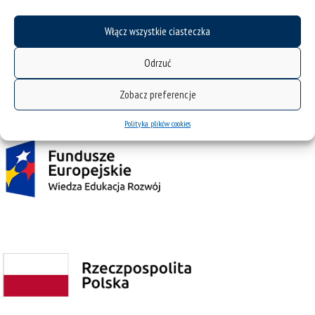
NIP: 634-019-71-34
Włącz wszystkie ciasteczka
Odrzuć
Projekt Zintegrowany Program Rozwoju Uniwersytetu Śląskiego w Katowicach
współfinansowany przez Unię Europejską z Europejskiego Funduszu Społecznego w
Zobacz preferencje
ramach Programu Operacyjnego Wiedza Edukacja Rozwój na lata 2014˗2020.
Polityka plików cookies