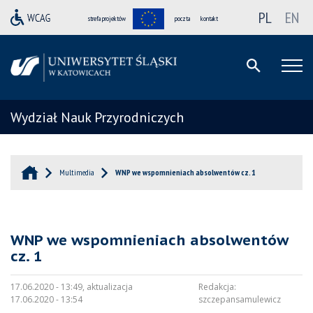
PL
EN
strefa projektów
poczta
kontakt
Wydział Nauk Przyrodniczych
Multimedia
WNP we wspomnieniach absolwentów cz. 1
WNP we wspomnieniach absolwentów
cz. 1
17.06.2020 - 13:49, aktualizacja
Redakcja:
17.06.2020 - 13:54
szczepansamulewicz