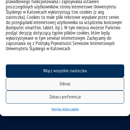
prawidłowego funkcjonowania i zapisywania ustawień
poszczególnych użytkowników, strony internetowe Uniwersytetu
Śląskiego w Katowicach wykorzystują tzw. cookies (z ang.
ciasteczka). Cookies to małe pliki tekstowe wysyłane przez serwis
do przeglądarki internetowej użytkownika na urządzeniu końcowym
(komputer, smartfon, tablet, itp.). W tym miejscu możecie Państwo
podjąć decyzję dotyczącą typów plików cookies, które będą
deklaracja dostępności
wykorzystywane w tym serwisie internetowym. Zachęcamy do
mapa strony
zapoznania się z Polityką Prywatności Serwisów Internetowych
Uniwersytetu Śląskiego w Katowicach.
klauzule RODO
procedury realizacji dostaw i usług
Włącz wszystkie ciasteczka
Wydział Nauk Przyrodniczych
Uniwersytet Śląski w Katowicach
Odrzuć
ul. Będzińska 60, 41-200 Sosnowiec
Zobacz preferencje
tel. +48 32 3689 400
e-mail:
wnp@us.edu.pl
Polityka plików cookies