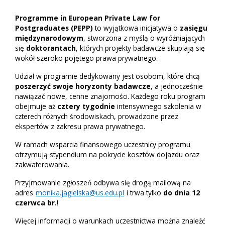
Programme in European Private Law for
Postgraduates (PEPP)
to wyjątkowa inicjatywa o
zasięgu
międzynarodowym
, stworzona z myślą o wyróżniających
się
doktorantach
, których projekty badawcze skupiają się
wokół szeroko pojętego prawa prywatnego.
Udział w programie dedykowany jest osobom, które chcą
poszerzyć swoje horyzonty badawcze
, a jednocześnie
nawiązać nowe, cenne znajomości. Każdego roku program
obejmuje aż
cztery tygodnie
intensywnego szkolenia w
czterech różnych środowiskach, prowadzone przez
ekspertów z zakresu prawa prywatnego.
W ramach wsparcia finansowego uczestnicy programu
otrzymują stypendium na pokrycie kosztów dojazdu oraz
zakwaterowania.
Przyjmowanie zgłoszeń odbywa się drogą mailową na
adres
monika.jagielska@us.edu.pl
i trwa tylko
do dnia 12
czerwca br.
!
Więcej informacji o warunkach uczestnictwa można znaleźć