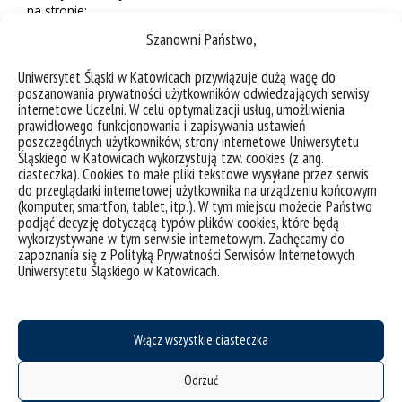
na stronie:
https://us.edu.pl/wydzial/wpia/wspolpraca/wspolpraca-
Szanowni Państwo,
miedzynarodowa/pepp/nadchodzaca-edycja-zgloszenia/
Uniwersytet Śląski w Katowicach przywiązuje dużą wagę do
poszanowania prywatności użytkowników odwiedzających serwisy
internetowe Uczelni. W celu optymalizacji usług, umożliwienia
prawidłowego funkcjonowania i zapisywania ustawień
poszczególnych użytkowników, strony internetowe Uniwersytetu
Śląskiego w Katowicach wykorzystują tzw. cookies (z ang.
ciasteczka). Cookies to małe pliki tekstowe wysyłane przez serwis
do przeglądarki internetowej użytkownika na urządzeniu końcowym
(komputer, smartfon, tablet, itp.). W tym miejscu możecie Państwo
podjąć decyzję dotyczącą typów plików cookies, które będą
wykorzystywane w tym serwisie internetowym. Zachęcamy do
zapoznania się z Polityką Prywatności Serwisów Internetowych
Uniwersytetu Śląskiego w Katowicach.
deklaracja dostępności
Włącz wszystkie ciasteczka
mapa strony
Odrzuć
Historia