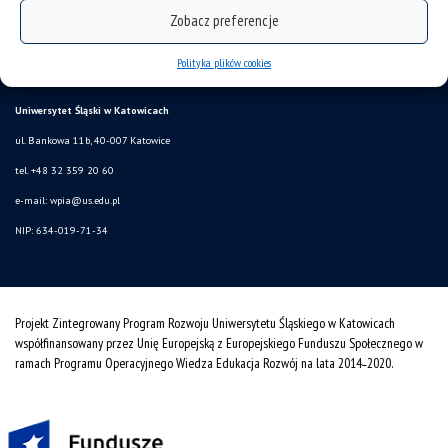
Sukcesy
Zobacz preferencje
Ogłoszenia
Polityka plików cookies
SAP
Uniwersytet Śląski w Katowicach
ul. Bankowa 11b, 40-007 Katowice
tel. +48 32 359 20 60
e-mail:
wpia@us.edu.pl
NIP: 634-019-71-34
Projekt Zintegrowany Program Rozwoju Uniwersytetu Śląskiego w Katowicach
współfinansowany przez Unię Europejską z Europejskiego Funduszu Społecznego w
ramach Programu Operacyjnego Wiedza Edukacja Rozwój na lata 2014˗2020.