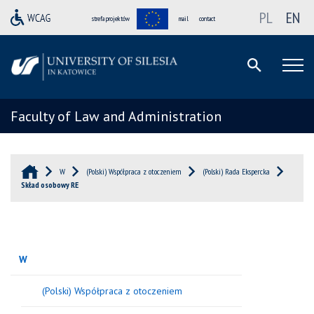
PL
EN
strefa projektów
mail
contact
Faculty of Law and Administration
W
(Polski) Współpraca z otoczeniem
(Polski) Rada Ekspercka
Skład osobowy RE
W
(Polski) Współpraca z otoczeniem