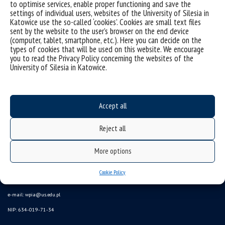
to optimise services, enable proper functioning and save the
settings of individual users, websites of the University of Silesia in
[/vc_column_text][/vc_column][/vc_row]
Katowice use the so-called ‘cookies’. Cookies are small text files
sent by the website to the user’s browser on the end device
(computer, tablet, smartphone, etc.). Here you can decide on the
types of cookies that will be used on this website. We encourage
you to read the Privacy Policy concerning the websites of the
University of Silesia in Katowice.
Accept all
Reject all
University of Silesia
More options
ul. Bankowa 11b, 40-007 Katowice, Poland
Cookie Policy
phone. +48 32 359 20 60
e-mail:
wpia@us.edu.pl
NIP: 634-019-71-34