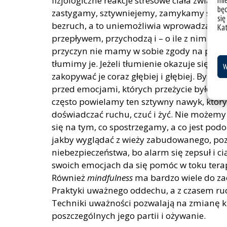
mie
fizjologiczne reakcje stresowe ciała związa
bę
zastygamy, sztywniejemy, zamykamy się w s
się
bezruch, a to uniemożliwia wprowadzanie 
Ka
przepływem, przychodzą i – o ile z nimi ni
przyczyn nie mamy w sobie zgody na przeż
tłumimy je. Jeżeli tłumienie okazuje się n
W
zakopywać je coraz głębiej i głębiej. Być m
przed emocjami, których przeżycie było wt
często powielamy ten sztywny nawyk, który s
doświadczać ruchu, czuć i żyć. Nie możemy
się na tym, co spostrzegamy, a co jest pod
jakby wyglądać z wieży zabudowanego, po
niebezpieczeństwa, bo alarm się zepsuł i ci
swoich emocjach da się pomóc w toku terapi
Również
mindfulness
ma bardzo wiele do zao
Praktyki uważnego oddechu, a z czasem ruc
Techniki uważności pozwalają na zmianę kr
poszczególnych jego partii i ożywanie.