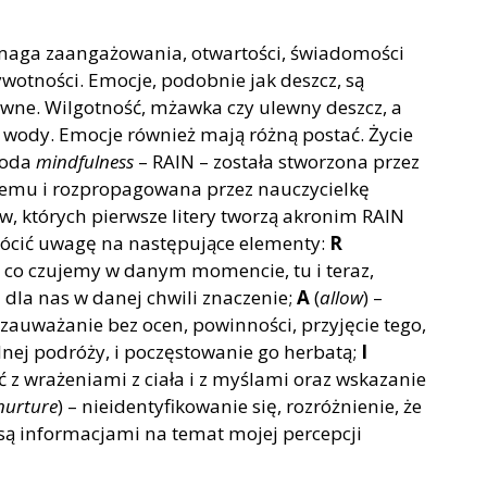
ymaga zaangażowania, otwartości, świadomości
wotności. Emocje, podobnie jak deszcz, są
ywne. Wilgotność, mżawka czy ulewny deszcz, a
j wody. Emocje również mają różną postać. Życie
toda
mindfulness
– RAIN
– została
stworzona przez
temu i rozpropagowana przez nauczycielkę
ów, których pierwsze litery tworzą akronim RAIN
rócić uwagę na następujące elementy:
R
e, co czujemy w danym momencie, tu i teraz,
 dla nas w danej chwili znaczenie;
A
(
allow
) –
 zauważanie bez ocen, powinności, przyjęcie tego,
dnej podróży, i poczęstowanie go herbatą;
I
ć z wrażeniami z ciała i z myślami oraz wskazanie
nurture
) – nieidentyfikowanie się, rozróżnienie, że
, są informacjami na temat mojej percepcji