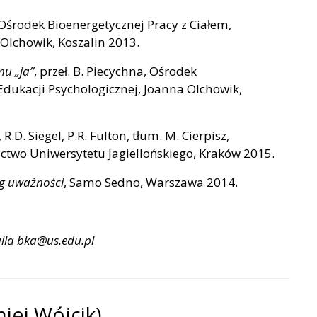
a, Ośrodek Bioenergetycznej Pracy z Ciałem,
Olchowik, Koszalin 2013.
u „ja”
, przeł. B. Piecychna, Ośrodek
Edukacji Psychologicznej, Joanna Olchowik,
 R.D. Siegel, P.R. Fulton, tłum. M. Cierpisz,
two Uniwersytetu Jagiellońskiego, Kraków 2015.
ng uważności
, Samo Sedno, Warszawa 2014.
maila bka@us.edu.pl
iej Wójcik)