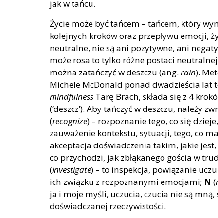
jak w tańcu.
Życie może być tańcem – tańcem, który w
kolejnych kroków oraz przepływu emocji, ży
neutralne, nie są ani pozytywne, ani negat
może rosa to tylko różne postaci neutralne
można zatańczyć w deszczu (ang.
rain
). Me
Michele McDonald ponad dwadzieścia lat 
mindfulness
Tarę Brach, składa się z 4 krok
(‘deszcz’).
Aby tańczyć w deszczu, należy zw
(
recognize
)
– rozpoznanie tego, co się dziej
zauważenie kontekstu, sytuacji, tego, co ma
akceptacja doświadczenia takim, jakie jest,
co przychodzi, jak zbłąkanego gościa w tru
(
investigate
)
– to inspekcja, powiązanie uczu
ich związku z rozpoznanymi emocjami;
N
(
ja i moje myśli, uczucia, czucia nie są mną
doświadczanej rzeczywistości.