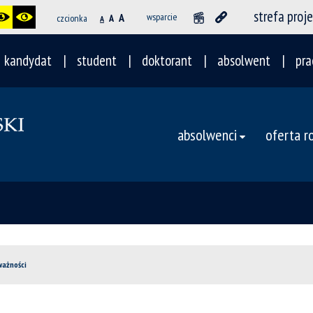
strefa proj
A
wsparcie
czcionka
A
A
kandydat
student
doktorant
absolwent
pra
absolwenci
oferta 
ważności