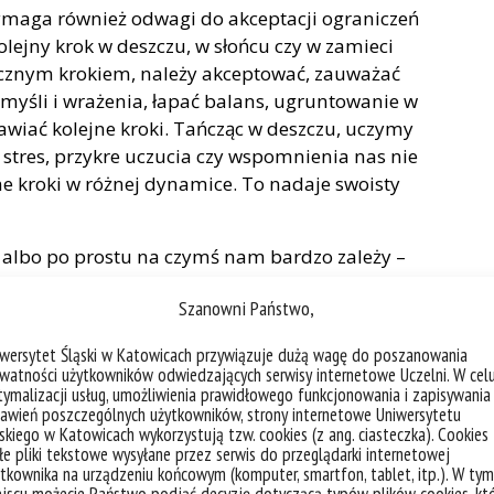
ymaga również odwagi do akceptacji ograniczeń
kolejny krok w deszczu, w słońcu czy w zamieci
necznym krokiem, należy akceptować, zauważać
 myśli i wrażenia, łapać balans, ugruntowanie w
tawiać kolejne kroki. Tańcząc w deszczu, uczymy
y stres, przykre uczucia czy wspomnienia nas nie
jne kroki w różnej dynamice. To nadaje swoisty
 albo po prostu na czymś nam bardzo zależy –
e, mobilizacja, aktywizacja autonomicznego układu
Szanowni Państwo,
izmy, aby osiągnąć wytyczony cel. Zamiast
iej zauważyć to, co się dzieje, i użyć tego do
iwersytet Śląski w Katowicach przywiązuje dużą wagę do poszanowania
rdziej dynamicznego kroku.
watności użytkowników odwiedzających serwisy internetowe Uczelni. W cel
ymalizacji usług, umożliwienia prawidłowego funkcjonowania i zapisywania
aumy, wskazują, iż jednoczesne pobudzenie
awień poszczególnych użytkowników, strony internetowe Uniwersytetu
skiego w Katowicach wykorzystują tzw. cookies (z ang. ciasteczka). Cookies
cje stresowe) i przywspółczulnej (uspokajanie
e pliki tekstowe wysyłane przez serwis do przeglądarki internetowej
cia, braku żywotności i bezruchu. Kiedy
tkownika na urządzeniu końcowym (komputer, smartfon, tablet, itp.). W tym