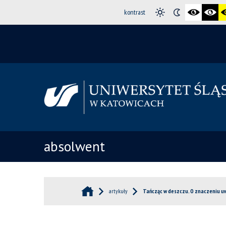
kontrast
absolwent
artykuły
Tańcząc w deszczu. O znaczeniu u