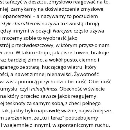
 tańczyć w deszczu, zmysłowo reagować na to,
zelniej, zamykamy na doświadczenia zmysłowe.
i i opancerzeni – a nazywamy to poczuciem
e
Style charakterów
nazywa to swoistą zbroją
iędzy innymi w pozycji
Narcyzm
często używa
tu możemy sobie to wyobrazić jako
 strój przeciwdeszczowy, w którym przyszło nam
szczem. W takim stroju, jak pisze Lowen, brakuje
az bardziej zimno, a wokół pusto, ciemno i
zanego ze stratą, huczącego wiatru, który
łości, a nawet zimnej nienawiści. Żywotność
ówczas z pomocą przychodzi obecność. Obecność
 umysłu, czyli
mindfulness
. Obecność w świecie
na który przecież zawsze jakoś reagujemy.
iej tęsknoty za samym sobą, z chęci pełnego
o tak, jakby było naprawdę ważne, najważniejsze.
ym założeniem, że „tu i teraz” potrzebujemy
 i wzajemnie z innymi, w spontanicznym ruchu,