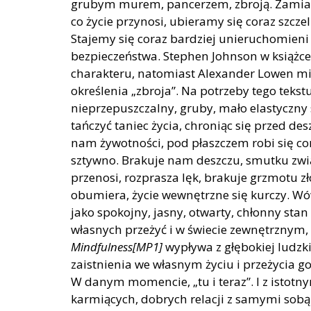
grubym murem, pancerzem, zbroją. Zamiast
co życie przynosi, ubieramy się coraz szc
Stajemy się coraz bardziej unieruchomien
bezpieczeństwa. Stephen Johnson w książc
charakteru, natomiast Alexander Lowen m
określenia „zbroja”. Na potrzeby tego teks
nieprzepuszczalny, gruby, mało elastyczny
tańczyć taniec życia, chroniąc się przed de
nam żywotności, pod płaszczem robi się cor
sztywno. Brakuje nam deszczu, smutku zwią
przenosi, rozprasza lęk, brakuje grzmotu z
obumiera, życie wewnętrzne się kurczy. W
jako spokojny, jasny, otwarty, chłonny stan
własnych przeżyć i w świecie zewnętrznym, 
Mindfulness
[MP1]
wypływa z głębokiej ludzk
zaistnienia we własnym życiu i przeżycia g
W danym momencie, „tu i teraz”. I z istotn
karmiących, dobrych relacji z samymi sobą