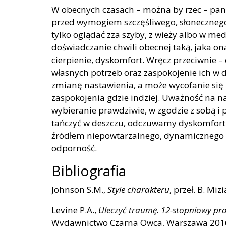
W obecnych czasach – można by rzec – pan
przed wymogiem szczęśliwego, słonecznego
tylko oglądać zza szyby, z wieży albo w me
doświadczanie chwili obecnej taką, jaka ona
cierpienie, dyskomfort. Wręcz przeciwnie –
własnych potrzeb oraz zaspokojenie ich w 
zmianę nastawienia, a może wycofanie się z
zaspokojenia gdzie indziej. Uważność na n
wybieranie prawdziwie, w zgodzie z sobą i
tańczyć w deszczu, odczuwamy dyskomfort, al
źródłem niepowtarzalnego, dynamicznego 
odporność.
Bibliografia
Johnson S.M.,
Style charakteru
, przeł. B. Miz
Levine P.A.,
Uleczyć traumę. 12-stopniowy p
Wydawnictwo Czarna Owca, Warszawa 201