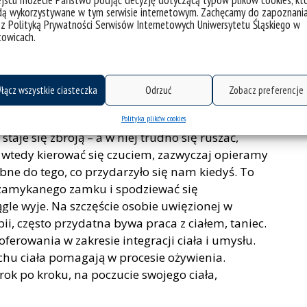
jscu możecie Państwo podjąć decyzję dotyczącą typów plików cookies, kt
ne z adaptacją zostają zablokowane, powoli
dą wykorzystywane w tym serwisie internetowym. Zachęcamy do zapoznani
korupie, często zawstydzenia. Pojawia się
 z Polityką Prywatności Serwisów Internetowych Uniwersytetu Śląskiego w
zmian. Emocje same w sobie są ruchem,
towicach.
e walczymy – odchodzą. Czasami z różnych
ywanie jakichś emocji, stawiamy im tamy,
iewystarczające, zaczynamy wypierać emocje,
łącz wszystkie ciasteczka
Odrzuć
Zobacz preferencje
oże gdy byliśmy dziećmi, ta strategia chroniła nas
edy dla nas za trudne. W dorosłym życiu jednak
Polityka plików cookies
taje się zbroją – a w niej trudno się ruszać,
 wtedy kierować się czuciem, zazwyczaj opieramy
obne do tego, co przydarzyło się nam kiedyś. To
zamykanego zamku i spodziewać się
ągle wyje. Na szczęście osobie uwięzionej w
i, często przydatna bywa praca z ciałem, taniec.
ferowania w zakresie integracji ciała i umysłu.
hu ciała pomagają w procesie ożywienia.
ok po kroku, na poczucie swojego ciała,