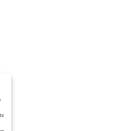
u
 to