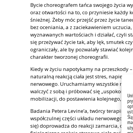
Bycie choreografem tańca swojego życia w
oraz otwartości na to, co przyniesie każdy 
śnieżnej. Żeby móc przejść przez życie ta
bez oceniania, a z zaciekawieniem uczucia,
wyznawanych wartościach i działać, czyli s
się przeżywać życie tak, aby lęk, smutek cz
ograniczały, ale by pozwalały stawiać kole
charakter tworzonej choreografii.
Kiedy w życiu napotykamy na przeszkody –
naturalną reakcją ciała jest stres, napięci
nerwowego. Uruchamiamy wszystkie mechan
walczyć z sobą i próbować się „uspokoić”, lep
Un
mobilizacji, do postawienia kolejnego, ba
pry
opt
Badania Petera Levine’a, twórcy terapii tr
ust
Ślą
współczulnej części układu nerwowego (reak
mał
się) doprowadza do reakcji zamarcia, odcię
uży