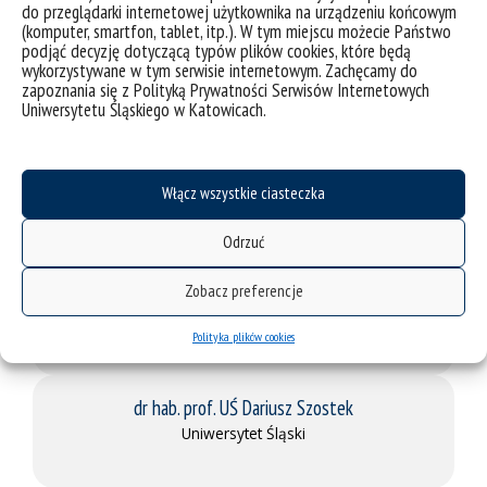
do przeglądarki internetowej użytkownika na urządzeniu końcowym
(komputer, smartfon, tablet, itp.). W tym miejscu możecie Państwo
podjąć decyzję dotyczącą typów plików cookies, które będą
Andrzej Dopierała
wykorzystywane w tym serwisie internetowym. Zachęcamy do
zapoznania się z Polityką Prywatności Serwisów Internetowych
Asseco Poland
Uniwersytetu Śląskiego w Katowicach.
dr hab. prof. UKSW Marek Świerczyński
Włącz wszystkie ciasteczka
Rada Europy
Odrzuć
Zobacz preferencje
dr hab. inż. prof. PŚ Paweł Kasprowski
Politechnika Śląska
Polityka plików cookies
dr hab. prof. UŚ Dariusz Szostek
Uniwersytet Śląski