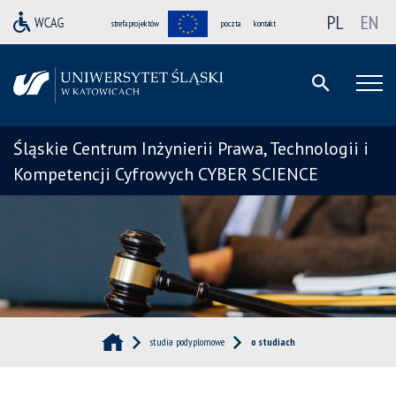
PL
EN
strefa projektów
poczta
kontakt
Śląskie Centrum Inżynierii Prawa, Technologii i
Kompetencji Cyfrowych CYBER SCIENCE
studia podyplomowe
o studiach