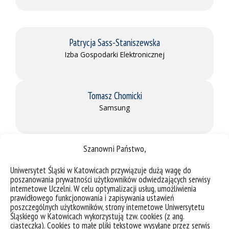
Patrycja Sass-Staniszewska
Izba Gospodarki Elektronicznej
Tomasz Chomicki
Samsung
Szanowni Państwo,
Michał Jaworski
Microsoft
Uniwersytet Śląski w Katowicach przywiązuje dużą wagę do
poszanowania prywatności użytkowników odwiedzających serwisy
internetowe Uczelni. W celu optymalizacji usług, umożliwienia
prawidłowego funkcjonowania i zapisywania ustawień
mec. Xawery Konarski
poszczególnych użytkowników, strony internetowe Uniwersytetu
Śląskiego w Katowicach wykorzystują tzw. cookies (z ang.
ciasteczka). Cookies to małe pliki tekstowe wysyłane przez serwis