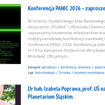
Konferencja PANIC 2026 – zaprosz
W imieniu Studenckiego Koła Naukowego
Association „PhoBiA” z Wydziału Chemicz
zapraszamy studentów, doktorantów or
międzynarodowej konferencji naukowej 
Conference PANIC 2026. Konferencja odb
H-14 na kampusie Politechniki Wrocławsk
Wrocław). Oficjalnym...
kategorie:
aktualności
konferencje, seminaria
wydarze
tagi :
biotechnologia
fotonika
inżynieria materiałowa
Dr hab. Izabela Poprawa, prof. UŚ n
Planetarium Śląskim.