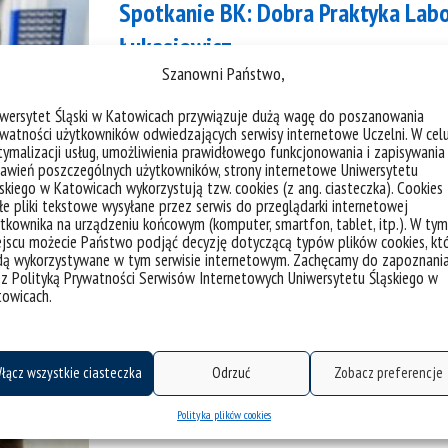
Spotkanie BK: Dobra Praktyka Labo
Łukasiewicz
Szanowni Państwo,
iwersytet Śląski w Katowicach przywiązuje dużą wagę do poszanowania
kategorie:
aktualności
spotkania, wykłady
wydarzenia
watności użytkowników odwiedzających serwisy internetowe Uczelni. W cel
tagi :
badania
biuro karier
laboratorium
praktyka la
ymalizacji usług, umożliwienia prawidłowego funkcjonowania i zapisywania
awień poszczególnych użytkowników, strony internetowe Uniwersytetu
skiego w Katowicach wykorzystują tzw. cookies (z ang. ciasteczka). Cookies
e pliki tekstowe wysyłane przez serwis do przeglądarki internetowej
tkownika na urządzeniu końcowym (komputer, smartfon, tablet, itp.). W tym
jscu możecie Państwo podjąć decyzję dotyczącą typów plików cookies, kt
dą wykorzystywane w tym serwisie internetowym. Zachęcamy do zapoznani
 z Polityką Prywatności Serwisów Internetowych Uniwersytetu Śląskiego w
towicach.
Wydarzenie sieciujące T4EU w Kat
łącz wszystkie ciasteczka
Odrzuć
Zobacz preferencje
kategorie:
aktualności
transform4europe
wydarzenia
Polityka plików cookies
tagi :
sesje
transform4europe
wydarzenie sieciujące