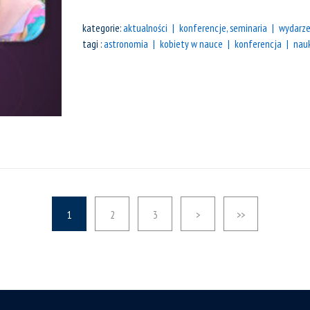
kategorie:
aktualności
konferencje, seminaria
wydarze
tagi :
astronomia
kobiety w nauce
konferencja
nauk
1
2
3
>
>>