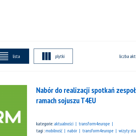
lista
plytki
liczba akt
Nabór do realizacji spotkań zespo
ramach sojuszu T4EU
kategorie:
aktualności
transform4europe
tagi :
mobilność
nabór
transform4europe
wizyty st