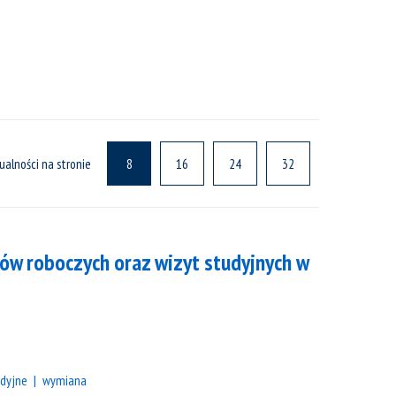
ualności na stronie
8
16
24
32
łów roboczych oraz wizyt studyjnych w
udyjne
wymiana