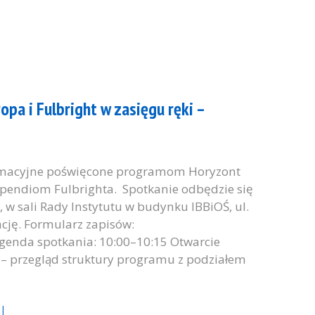
pa i Fulbright w zasięgu ręki –
rmacyjne poświęcone programom Horyzont
typendiom Fulbrighta. Spotkanie odbędzie się
, w sali Rady Instytutu w budynku IBBiOŚ, ul.
ację. Formularz zapisów:
genda spotkania: 10:00–10:15 Otwarcie
– przegląd struktury programu z podziałem