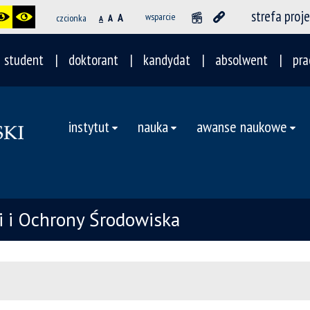
strefa proj
A
wsparcie
czcionka
A
A
student
doktorant
kandydat
absolwent
pra
instytut
nauka
awanse naukowe
ii i Ochrony Środowiska