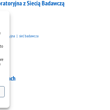
ratoryjna z Siecią Badawczą
u
boratoryjna
sieć badawcza
 to
óre
a
owicach