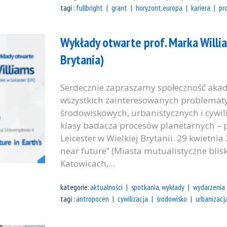
tagi :
fullbright
grant
horyzont europa
kariera
pr
Wykłady otwarte prof. Marka Willia
Brytania)
Serdecznie zapraszamy społeczność akad
wszystkich zainteresowanych problemat
środowiskowych, urbanistycznych i cywil
klasy badacza procesów planetarnych – p
Leicester w Wielkiej Brytanii. 29 kwietnia 
near future” (Miasta mutualistyczne bliski
Katowicach,...
kategorie:
aktualności
spotkania, wykłady
wydarzenia
tagi :
antropocen
cywilizacja
środowisko
urbanizacj