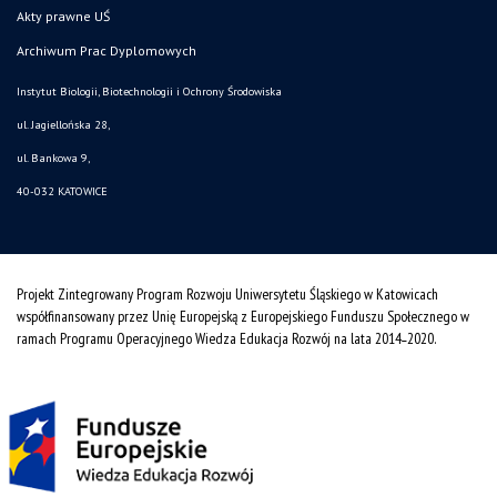
Akty prawne UŚ
Archiwum Prac Dyplomowych
Instytut Biologii, Biotechnologii i Ochrony Środowiska
ul. Jagiellońska 28,
ul. Bankowa 9,
40-032 KATOWICE
Projekt Zintegrowany Program Rozwoju Uniwersytetu Śląskiego w Katowicach
współfinansowany przez Unię Europejską z Europejskiego Funduszu Społecznego w
ramach Programu Operacyjnego Wiedza Edukacja Rozwój na lata 2014˗2020.