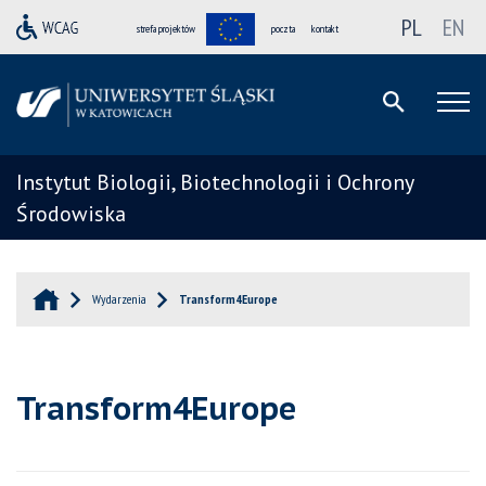
PL
EN
strefa projektów
poczta
kontakt
Instytut Biologii, Biotechnologii i Ochrony
Środowiska
Wydarzenia
Transform4Europe
Transform4Europe