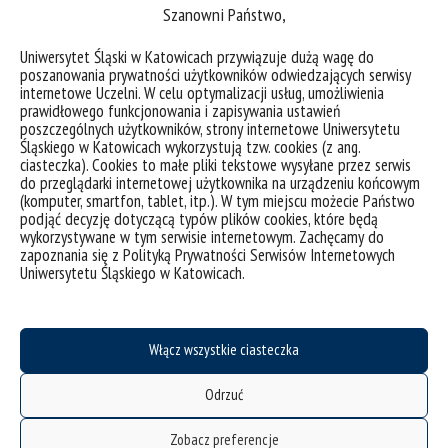
Szanowni Państwo,
studenci
szkoła sezonowa
Uniwersytet Śląski w Katowicach przywiązuje dużą wagę do
poszanowania prywatności użytkowników odwiedzających serwisy
internetowe Uczelni. W celu optymalizacji usług, umożliwienia
prawidłowego funkcjonowania i zapisywania ustawień
poszczególnych użytkowników, strony internetowe Uniwersytetu
Śląskiego w Katowicach wykorzystują tzw. cookies (z ang.
ciasteczka). Cookies to małe pliki tekstowe wysyłane przez serwis
do przeglądarki internetowej użytkownika na urządzeniu końcowym
(komputer, smartfon, tablet, itp.). W tym miejscu możecie Państwo
podjąć decyzję dotyczącą typów plików cookies, które będą
wykorzystywane w tym serwisie internetowym. Zachęcamy do
zapoznania się z Polityką Prywatności Serwisów Internetowych
Uniwersytetu Śląskiego w Katowicach.
T4EU Week „Communication for a Better Future”
Włącz wszystkie ciasteczka
Odrzuć
kategorie:
aktualności
transform4europe
wydarzenia
tagi :
komunikacja
kurs
t4eu week
transform4europe
Zobacz preferencje