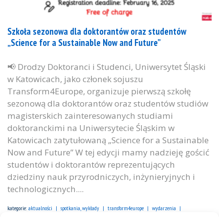
Szkoła sezonowa dla doktorantów oraz studentów
„Science for a Sustainable Now and Future”
📢 Drodzy Doktoranci i Studenci, Uniwersytet Śląski
w Katowicach, jako członek sojuszu
Transform4Europe, organizuje pierwszą szkołę
sezonową dla doktorantów oraz studentów studiów
magisterskich zainteresowanych studiami
doktoranckimi na Uniwersytecie Śląskim w
Katowicach zatytułowaną „Science for a Sustainable
Now and Future” W tej edycji mamy nadzieję gościć
studentów i doktorantów reprezentujących
dziedziny nauk przyrodniczych, inżynieryjnych i
technologicznych....
kategorie:
aktualności
spotkania, wykłady
transform4europe
wydarzenia
tagi :
badania
bioinformatyka
biologia
doktoranci
mikrobiologia
nauka