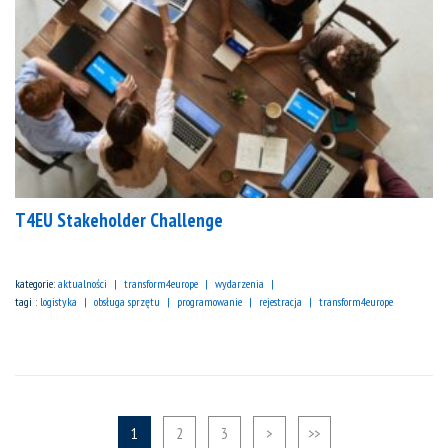
T4EU Stakeholder Challenge
kategorie:
aktualności
transform4europe
wydarzenia
tagi :
logistyka
obsługa sprzętu
programowanie
rejestracja
transform4europe
1
2
3
>
>>