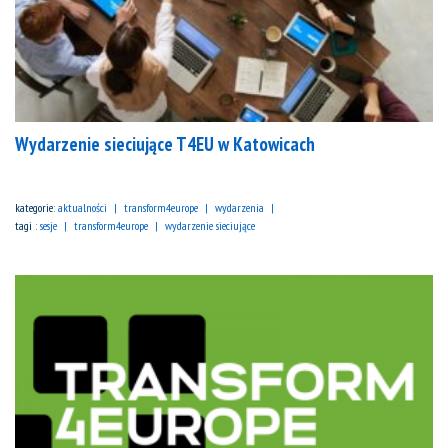
Wydarzenie sieciujące T4EU w Katowicach
kategorie:
aktualności
transform4europe
wydarzenia
tagi :
sesje
transform4europe
wydarzenie sieciujące