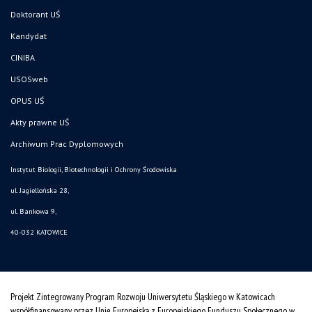
Doktorant UŚ
Kandydat
CINIBA
USOSweb
OPUS UŚ
Akty prawne UŚ
Archiwum Prac Dyplomowych
Instytut Biologii, Biotechnologii i Ochrony Środowiska
ul. Jagiellońska 28,
ul. Bankowa 9,
40-032 KATOWICE
Projekt Zintegrowany Program Rozwoju Uniwersytetu Śląskiego w Katowicach
współfinansowany przez Unię Europejską z Europejskiego Funduszu Społecznego w