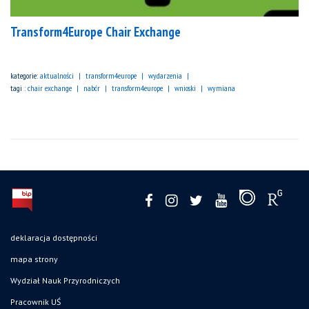
Transform4Europe Chair Exchange
kategorie:
aktualności
transform4europe
wydarzenia
tagi :
chair exchange
nabór
transform4europe
wnioski
wymiana
deklaracja dostępności
mapa strony
Wydział Nauk Przyrodniczych
Pracownik UŚ