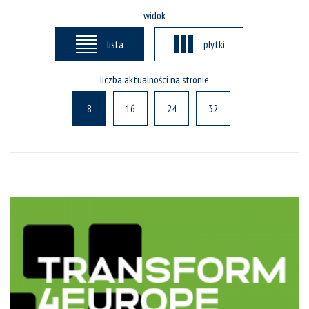
widok
lista
plytki
liczba aktualności na stronie
8
16
24
32