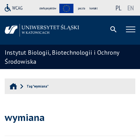
PL
EN
strefa projektów
poczta
kontakt
Instytut Biologii, Biotechnologii i Ochrony
Środowiska
Tag "wymiana"
wymiana