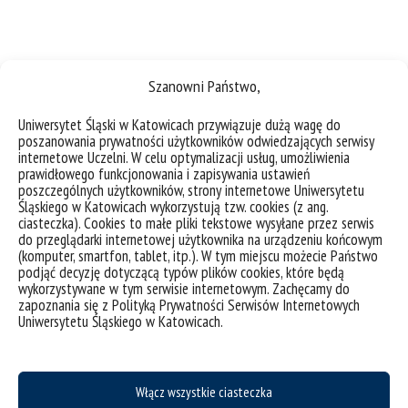
3 kwietnia rusza rekrutacja na wyjazdy stypendialne
Szanowni Państwo,
Erasmus+
Uniwersytet Śląski w Katowicach przywiązuje dużą wagę do
poszanowania prywatności użytkowników odwiedzających serwisy
kategorie:
aktualności
wiadomości
wydarzenia
internetowe Uczelni. W celu optymalizacji usług, umożliwienia
tagi :
erasmus+
mobilność
praktyki
stypendium
wyjazd
wymiana
prawidłowego funkcjonowania i zapisywania ustawień
poszczególnych użytkowników, strony internetowe Uniwersytetu
Śląskiego w Katowicach wykorzystują tzw. cookies (z ang.
ciasteczka). Cookies to małe pliki tekstowe wysyłane przez serwis
do przeglądarki internetowej użytkownika na urządzeniu końcowym
(komputer, smartfon, tablet, itp.). W tym miejscu możecie Państwo
podjąć decyzję dotyczącą typów plików cookies, które będą
wykorzystywane w tym serwisie internetowym. Zachęcamy do
zapoznania się z Polityką Prywatności Serwisów Internetowych
Uniwersytetu Śląskiego w Katowicach.
Włącz wszystkie ciasteczka