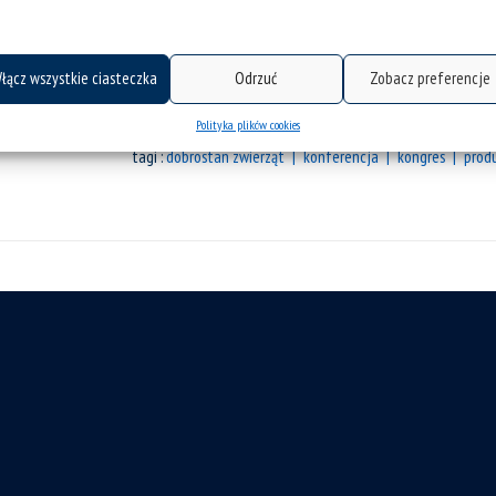
doktorantów, producentów sektora rolno
rozrodem oraz wszystkich zainteresowan
Program uwzględnia trzy...
łącz wszystkie ciasteczka
Odrzuć
Zobacz preferencje
Polityka plików cookies
kategorie:
aktualności
konferencje, seminaria
wydarze
tagi :
dobrostan zwierząt
konferencja
kongres
prod