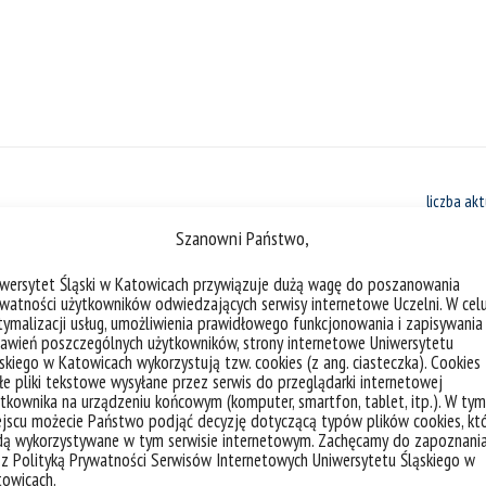
liczba akt
Szanowni Państwo,
iwersytet Śląski w Katowicach przywiązuje dużą wagę do poszanowania
watności użytkowników odwiedzających serwisy internetowe Uczelni. W cel
ymalizacji usług, umożliwienia prawidłowego funkcjonowania i zapisywania
Kongres ECAAS (European Congress
awień poszczególnych użytkowników, strony internetowe Uniwersytetu
skiego w Katowicach wykorzystują tzw. cookies (z ang. ciasteczka). Cookies
e pliki tekstowe wysyłane przez serwis do przeglądarki internetowej
W imieniu Komitetu Organizacyjnego Th
tkownika na urządzeniu końcowym (komputer, smartfon, tablet, itp.). W tym
jscu możecie Państwo podjąć decyzję dotyczącą typów plików cookies, kt
Sciences (ECAAS) serdecznie zapraszam
dą wykorzystywane w tym serwisie internetowym. Zachęcamy do zapoznani
który odbędzie się 11-14.04.2023 roku w
 z Polityką Prywatności Serwisów Internetowych Uniwersytetu Śląskiego w
towicach.
Wydarzenie kierowane jest do lekarzy we