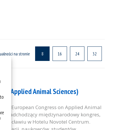
ualności na stronie
8
16
24
32
u
 on Applied Animal Sciences)
 to
e 1st European Congress on Applied Animal
óre
y na nadchodzący międzynarodowy kongres,
a
e Wrocławiu w Hotelu Novotel Centrum.
terynarii, naukowców, studentów,