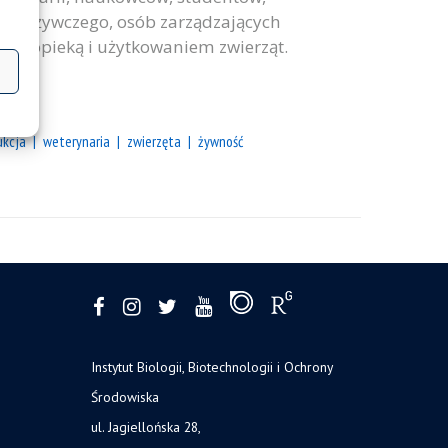
-spożywczego, osób zarządzających
ych opieką i użytkowaniem zwierząt.
nia
ukcja
weterynaria
zwierzęta
żywność
Instytut Biologii, Biotechnologii i Ochrony
Środowiska
ul. Jagiellońska 28,