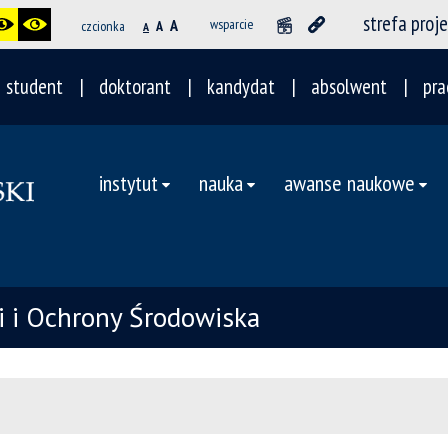
strefa proj
A
wsparcie
czcionka
A
A
student
doktorant
kandydat
absolwent
pra
instytut
nauka
awanse naukowe
ii i Ochrony Środowiska