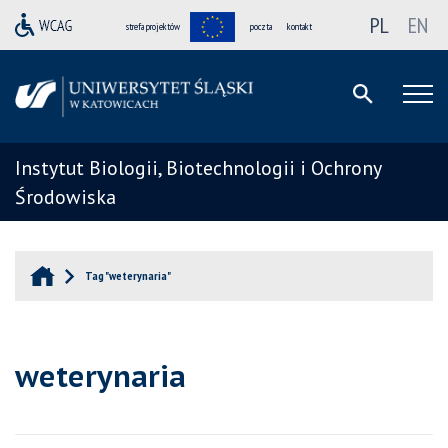
PL
EN
strefa projektów
poczta
kontakt
Instytut Biologii, Biotechnologii i Ochrony
Środowiska
Tag "weterynaria"
weterynaria