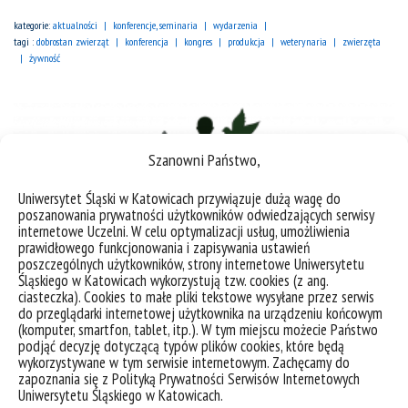
kategorie:
aktualności
konferencje, seminaria
wydarzenia
tagi :
dobrostan zwierząt
konferencja
kongres
produkcja
weterynaria
zwierzęta
żywność
Szanowni Państwo,
Uniwersytet Śląski w Katowicach przywiązuje dużą wagę do
poszanowania prywatności użytkowników odwiedzających serwisy
internetowe Uczelni. W celu optymalizacji usług, umożliwienia
prawidłowego funkcjonowania i zapisywania ustawień
poszczególnych użytkowników, strony internetowe Uniwersytetu
Śląskiego w Katowicach wykorzystują tzw. cookies (z ang.
ciasteczka). Cookies to małe pliki tekstowe wysyłane przez serwis
do przeglądarki internetowej użytkownika na urządzeniu końcowym
(komputer, smartfon, tablet, itp.). W tym miejscu możecie Państwo
podjąć decyzję dotyczącą typów plików cookies, które będą
XI Konferencja Adeptów Fizjologii pt. „Adepci Fizjologii –
wykorzystywane w tym serwisie internetowym. Zachęcamy do
Łączy Nas Pasja”
zapoznania się z Polityką Prywatności Serwisów Internetowych
Uniwersytetu Śląskiego w Katowicach.