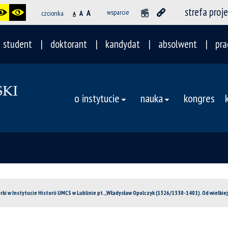
strefa proj
A
wsparcie
czcionka
A
A
student
doktorant
kandydat
absolwent
pra
o instytucie
nauka
kongres
erki w Instytucie Historii UMCS w Lublinie pt. „Władysław Opolczyk (1326/1330-1401). Od wielkie