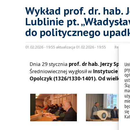
Wykład prof. dr. hab. 
Lublinie pt. „Władysł
do politycznego upad
01.02.2026 - 19:55 aktualizacja 01.02.2026 - 19:55
Redakcja
Dnia 29 stycznia
prof. dr hab. Jerzy Sperk
Un
pry
Średniowiecznej wygłosił w
Instytucie Hist
opt
Opolczyk (1326/1330-1401). Od wielkiej 
ust
Ślą
mał
uży
mie
bę
się
Ka