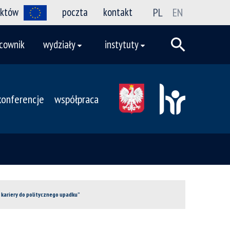
ektów
poczta
kontakt
PL
EN
cownik
wydziały
instytuty
konferencje
współpraca
j kariery do politycznego upadku”