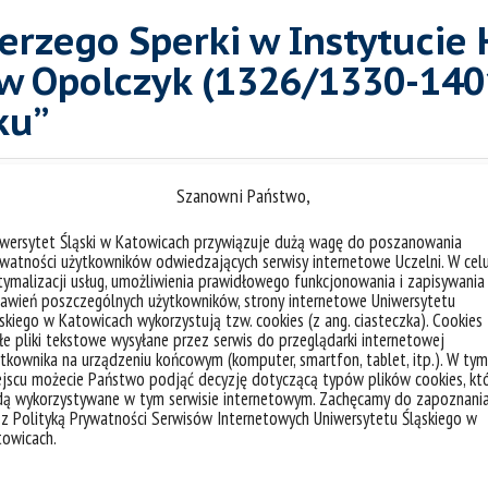
Jerzego Sperki w Instytucie
aw Opolczyk (1326/1330-1401
ku”
:
dawidmadziar
Szanowni Państwo,
a
na zaproszenie Katedry Historii Starożytnej i
iwersytet Śląski w Katowicach przywiązuje dużą wagę do poszanowania
watności użytkowników odwiedzających serwisy internetowe Uczelni. W cel
orii UMCS w Lublinie
wykład pt.
„Władysław
ymalizacji usług, umożliwienia prawidłowego funkcjonowania i zapisywania
kariery do politycznego upadku”
.
awień poszczególnych użytkowników, strony internetowe Uniwersytetu
skiego w Katowicach wykorzystują tzw. cookies (z ang. ciasteczka). Cookies
e pliki tekstowe wysyłane przez serwis do przeglądarki internetowej
tkownika na urządzeniu końcowym (komputer, smartfon, tablet, itp.). W tym
jscu możecie Państwo podjąć decyzję dotyczącą typów plików cookies, kt
dą wykorzystywane w tym serwisie internetowym. Zachęcamy do zapoznani
 z Polityką Prywatności Serwisów Internetowych Uniwersytetu Śląskiego w
towicach.