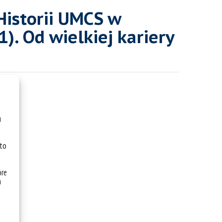
 Historii UMCS w
). Od wielkiej kariery
u
 to
óre
a