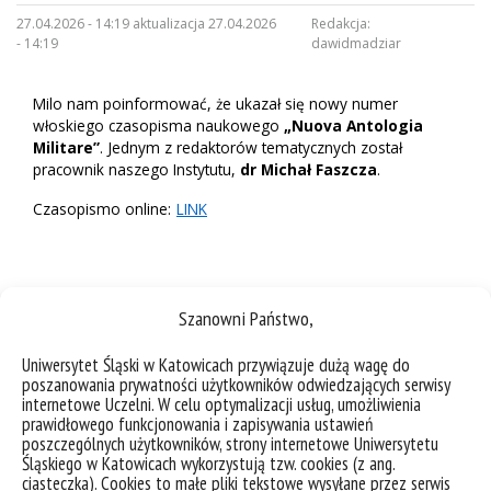
27.04.2026 - 14:19 aktualizacja 27.04.2026
Redakcja:
- 14:19
dawidmadziar
Milo nam poinformować, że ukazał się nowy numer
włoskiego czasopisma naukowego
„Nuova Antologia
Militare”
. Jednym z redaktorów tematycznych został
pracownik naszego Instytutu,
dr Michał Faszcza
.
Czasopismo online:
LINK
Szanowni Państwo,
Uniwersytet Śląski w Katowicach przywiązuje dużą wagę do
poszanowania prywatności użytkowników odwiedzających serwisy
internetowe Uczelni. W celu optymalizacji usług, umożliwienia
prawidłowego funkcjonowania i zapisywania ustawień
poszczególnych użytkowników, strony internetowe Uniwersytetu
Śląskiego w Katowicach wykorzystują tzw. cookies (z ang.
ciasteczka). Cookies to małe pliki tekstowe wysyłane przez serwis