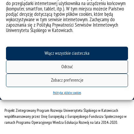
do przeglądarki internetowej użytkownika na urządzeniu końcowym
(komputer, smartfon, tablet, itp.). W tym miejscu możecie Państwo
podjąć decyzję dotyczącą typów plików cookies, które będą
deklaracja dostępności
wykorzystywane w tym serwisie internetowym. Zachęcamy do
zapoznania się z Polityką Prywatności Serwisów Internetowych
mapa strony
Uniwersytetu Śląskiego w Katowicach.
Instytut Historii
ul. Bankowa 11
Włącz wszystkie ciasteczka
40-007 Katowice
tel.: 32 359 13 14
Odrzuć
fax.: 32 359 21 28
Zobacz preferencje
e-mail: ih.wh@us.edu.pl
Polityka plików cookies
Projekt Zintegrowany Program Rozwoju Uniwersytetu Śląskiego w Katowicach
współfinansowany przez Unię Europejską z Europejskiego Funduszu Społecznego w
ramach Programu Operacyjnego Wiedza Edukacja Rozwój na lata 2014˗2020.