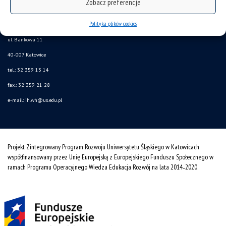
Zobacz preferencje
mapa strony
Polityka plików cookies
Instytut Historii
ul. Bankowa 11
40-007 Katowice
tel.: 32 359 13 14
fax.: 32 359 21 28
e-mail: ih.wh@us.edu.pl
Projekt Zintegrowany Program Rozwoju Uniwersytetu Śląskiego w Katowicach
współfinansowany przez Unię Europejską z Europejskiego Funduszu Społecznego w
ramach Programu Operacyjnego Wiedza Edukacja Rozwój na lata 2014˗2020.