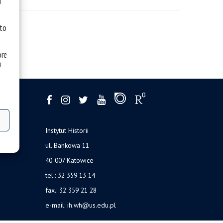
u
 to
óre
a
Instytut Historii
ul. Bankowa 11
40-007 Katowice
tel.: 32 359 13 14
fax.: 32 359 21 28
e-mail: ih.wh@us.edu.pl