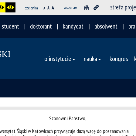
strefa proj
A
wsparcie
czcionka
A
A
student
doktorant
kandydat
absolwent
pra
o instytucie
nauka
kongres
Szanowni Państwo,
iwersytet Śląski w Katowicach przywiązuje dużą wagę do poszanowania