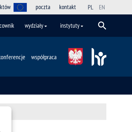
ektów
poczta
kontakt
PL
EN
cownik
wydziały
instytuty
konferencje
współpraca