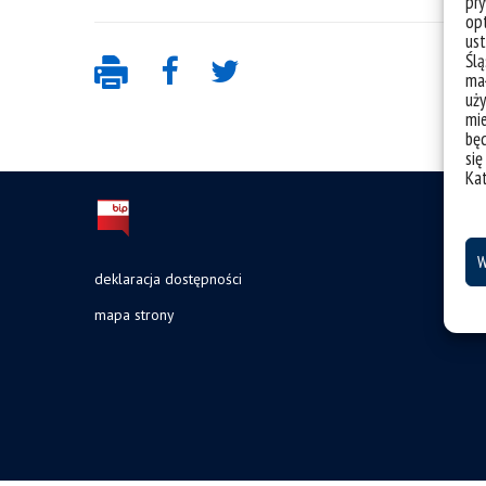
pry
opt
ust
Ślą
mał
uży
mie
bę
się
Ka
W
deklaracja dostępności
mapa strony