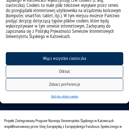
ciasteczka). Cookies to małe pliki tekstowe wysyłane przez serwis
do przeglądarki internetowej użytkownika na urządzeniu końcowym
(komputer, smartfon, tablet, itp.). W tym miejscu możecie Państwo
podjąć decyzję dotyczącą typów plików cookies, które będą
wykorzystywane w tym serwisie internetowym. Zachęcamy do
zapoznania się z Polityką Prywatności Serwisów Internetowych
deklaracja dostępności
Uniwersytetu Śląskiego w Katowicach.
mapa strony
Instytut Historii
Włącz wszystkie ciasteczka
ul. Bankowa 11
40-007 Katowice
Odrzuć
tel.: 32 359 13 14
Zobacz preferencje
fax.: 32 359 21 28
e-mail: ih.wh@us.edu.pl
Polityka plików cookies
Projekt Zintegrowany Program Rozwoju Uniwersytetu Śląskiego w Katowicach
współfinansowany przez Unię Europejską z Europejskiego Funduszu Społecznego w