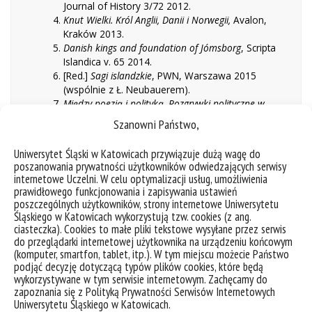
Journal of History 3/72 2012.
Knut Wielki. Król Anglii, Danii i Norwegii,
Avalon,
Kraków 2013.
Danish kings and foundation of Jómsborg
, Scripta
Islandica v. 65 2014.
[Red.]
Sagi islandzkie
, PWN, Warszawa 2015
(wspólnie z Ł. Neubauerem).
Między poezją i polityką. Rozgrywki polityczne w
Skandynawii XI wieku w świetle poezji ówczesnych
Szanowni Państwo,
skaldów
, Katowice 2016.
Sveinn Forkbeard – the captured king of
Uniwersytet Śląski w Katowicach przywiązuje dużą wagę do
Denmark
, w: J. Morawiec, B. Borysławski (eds.),
poszanowania prywatności użytkowników odwiedzających serwisy
Aspects of Royal Power in Medieval North
,
internetowe Uczelni. W celu optymalizacji usług, umożliwienia
Katowice 2018.
prawidłowego funkcjonowania i zapisywania ustawień
Początki Państw
, Poznań 2019.
poszczególnych użytkowników, strony internetowe Uniwersytetu
[Red.]
Social Norms in Medieval Scandinavia
,
Śląskiego w Katowicach wykorzystują tzw. cookies (z ang.
ciasteczka). Cookies to małe pliki tekstowe wysyłane przez serwis
Leeds-Amsterdam 2019 (wspólnie z A.
do przeglądarki internetowej użytkownika na urządzeniu końcowym
Jochymek i G. Bartusikiem).
(komputer, smartfon, tablet, itp.). W tym miejscu możecie Państwo
podjąć decyzję dotyczącą typów plików cookies, które będą
wykorzystywane w tym serwisie internetowym. Zachęcamy do
zapoznania się z Polityką Prywatności Serwisów Internetowych
ENGLISH
Uniwersytetu Śląskiego w Katowicach.