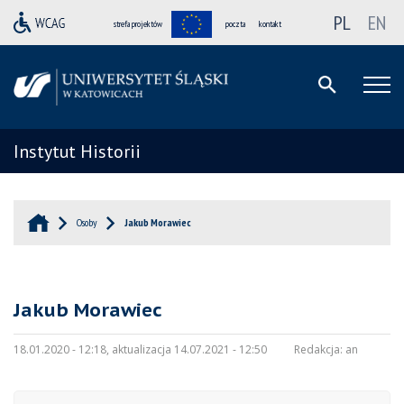
PL
EN
strefa projektów
poczta
kontakt
Instytut Historii
Osoby
Jakub Morawiec
Jakub Morawiec
18.01.2020 - 12:18, aktualizacja 14.07.2021 - 12:50
Redakcja:
an