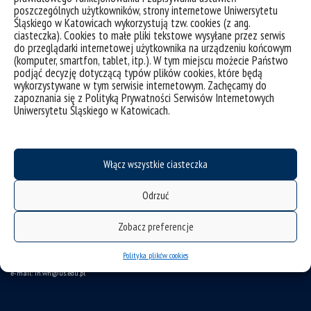
poszczególnych użytkowników, strony internetowe Uniwersytetu
Śląskiego w Katowicach wykorzystują tzw. cookies (z ang.
ciasteczka). Cookies to małe pliki tekstowe wysyłane przez serwis
do przeglądarki internetowej użytkownika na urządzeniu końcowym
(komputer, smartfon, tablet, itp.). W tym miejscu możecie Państwo
podjąć decyzję dotyczącą typów plików cookies, które będą
wykorzystywane w tym serwisie internetowym. Zachęcamy do
zapoznania się z Polityką Prywatności Serwisów Internetowych
Uniwersytetu Śląskiego w Katowicach.
deklaracja dostępności
mapa strony
Włącz wszystkie ciasteczka
Instytut Historii
ul. Bankowa 11
Odrzuć
40-007 Katowice
Zobacz preferencje
tel.: 32 359 13 14
fax.: 32 359 21 28
Polityka plików cookies
e-mail: ih.wh@us.edu.pl