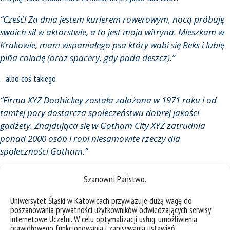
Cześć! Za dnia jestem kurierem rowerowym, nocą próbuję
swoich sił w aktorstwie, a to jest moja witryna. Mieszkam w
Krakowie, mam wspaniałego psa który wabi się Reks i lubię
piña coladę (oraz spacery, gdy pada deszcz).
…albo coś takiego:
Firma XYZ Doohickey została założona w 1971 roku i od
tamtej pory dostarcza społeczeństwu dobrej jakości
gadżety. Znajdująca się w Gotham City XYZ zatrudnia
ponad 2000 osób i robi niesamowite rzeczy dla
społeczności Gotham.
Jako nowy użytkownik WordPressa, powinieneś przejść do
swojego kokpitu
Szanowni Państwo,
aby usunąć tę stronę i stworzyć nowe z własną treścią. Dobrej zabawy!
Uniwersytet Śląski w Katowicach przywiązuje dużą wagę do
poszanowania prywatności użytkowników odwiedzających serwisy
internetowe Uczelni. W celu optymalizacji usług, umożliwienia
prawidłowego funkcjonowania i zapisywania ustawień