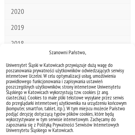
2020
2019
2018
Szanowni Państwo,
2017
Uniwersytet Śląski w Katowicach przywiązuje dużą wagę do
poszanowania prywatności użytkowników odwiedzających serwisy
2016
internetowe Uczelni. W celu optymalizacji usług, umożliwienia
prawidłowego funkcjonowania i zapisywania ustawień
poszczególnych użytkowników, strony internetowe Uniwersytetu
2013
Śląskiego w Katowicach wykorzystują tzw. cookies (z ang.
ciasteczka). Cookies to małe pliki tekstowe wysyłane przez serwis
do przeglądarki internetowej użytkownika na urządzeniu końcowym
2012
(komputer, smartfon, tablet, itp.). W tym miejscu możecie Państwo
podjąć decyzję dotyczącą typów plików cookies, które będą
wykorzystywane w tym serwisie internetowym. Zachęcamy do
2011
zapoznania się z Polityką Prywatności Serwisów Internetowych
Uniwersytetu Śląskiego w Katowicach.