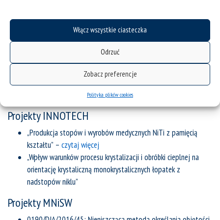
2010
Włącz wszystkie ciasteczka
2009
Odrzuć
2008
Zobacz preferencje
2007
Polityka plików cookies
Projekty INNOTECH
„Produkcja stopów i wyrobów medycznych NiTi z pamięcią
kształtu” –
czytaj więcej
„Wpływ warunków procesu krystalizacji i obróbki cieplnej na
orientację krystaliczną monokrystalicznych łopatek z
nadstopów niklu”
Projekty MNiSW
0190/DIA/2016/45; Nieniszcząca metoda określania objętości