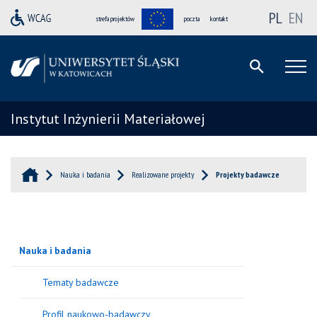
PL
EN
strefa projektów
poczta
kontakt
Instytut Inżynierii Materiałowej
Nauka i badania
Realizowane projekty
Projekty badawcze
Nauka i badania
Tematy badawcze
Profil naukowo-badawczy