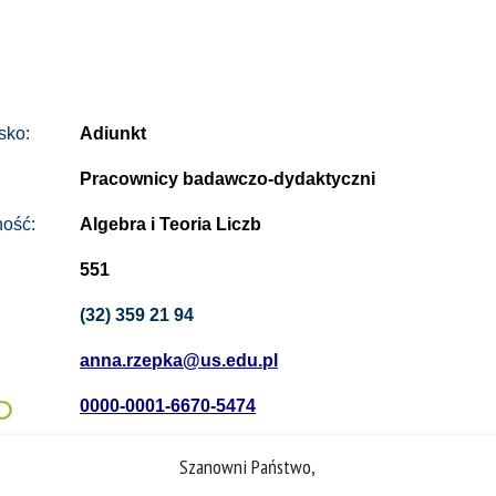
sko:
Adiunkt
Pracownicy badawczo-dydaktyczni
ność:
Algebra i Teoria Liczb
551
(32) 359 21 94
anna.rzepka@us.edu.pl
0000-0001-6670-5474
Szanowni Państwo,