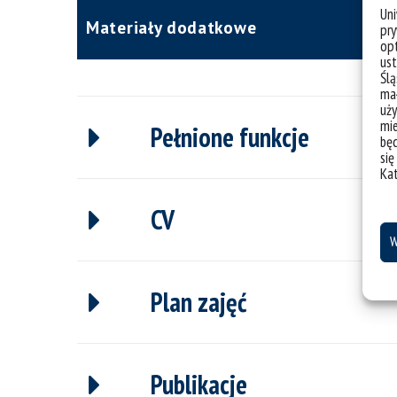
Un
Materiały dodatkowe
pry
opt
ust
Ślą
mał
uży
mie
Pełnione funkcje
bę
się
Ka
CV
W
Plan zajęć
Publikacje