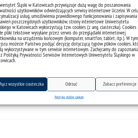
iwersytet Śląski w Katowicach przywiązuje dużą wagę do poszanowania
watności użytkowników odwiedzających serwisy internetowe Uczelni. W cel
ymalizacji usług, umożliwienia prawidłowego funkcjonowania i zapisywania
awień poszczególnych użytkowników, strony internetowe Uniwersytetu
skiego w Katowicach wykorzystują tzw. cookies (z ang. ciasteczka). Cookies
e pliki tekstowe wysyłane przez serwis do przeglądarki internetowej
tkownika na urządzeniu końcowym (komputer, smartfon, tablet, itp.). W tym
jscu możecie Państwo podjąć decyzję dotyczącą typów plików cookies, kt
dą wykorzystywane w tym serwisie internetowym. Zachęcamy do zapoznani
 z Polityką Prywatności Serwisów Internetowych Uniwersytetu Śląskiego w
towicach.
łącz wszystkie ciasteczka
Odrzuć
Zobacz preferencje
Polityka plików cookies