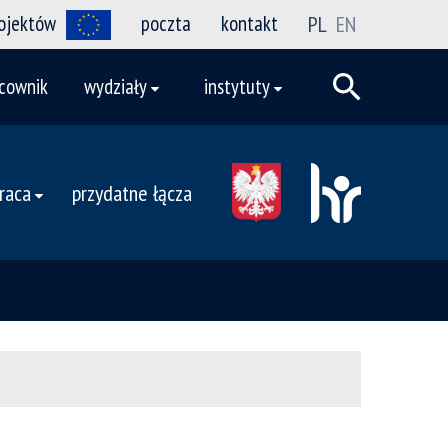
rojektów
poczta
kontakt
PL
EN
cownik
wydziały
instytuty
raca
przydatne łącza