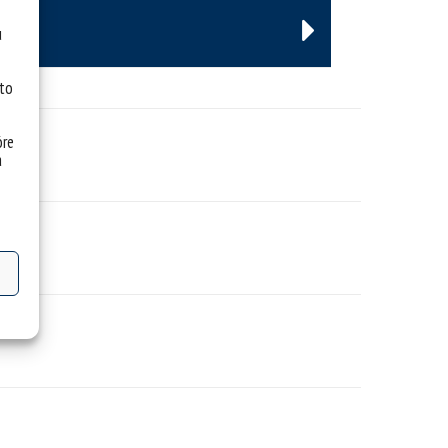
u
 to
óre
a