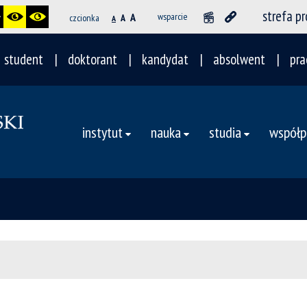
strefa p
A
wsparcie
czcionka
A
A
student
doktorant
kandydat
absolwent
pra
instytut
nauka
studia
współp