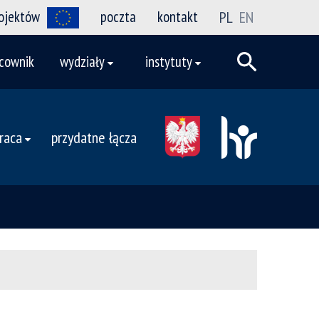
rojektów
poczta
kontakt
PL
EN
cownik
wydziały
instytuty
raca
przydatne łącza