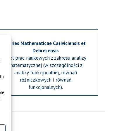
Series Mathematicae Cativiciensis et
Debrecensis
Cykl prac naukowych z zakresu analizy
u
matematycznej (w szczególności z
analizy funkcjonalnej, równań
 to
różniczkowych i równań
funkcjonalnych).
óre
a