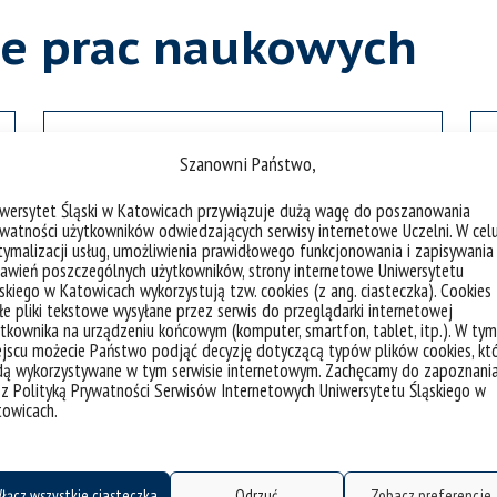
ie prac naukowych
Szanowni Państwo,
Prace naukowe Uniwersytetu Śląskiego
iwersytet Śląski w Katowicach przywiązuje dużą wagę do poszanowania
w Katowicach. Prace matematyczne
watności użytkowników odwiedzających serwisy internetowe Uczelni. W cel
Czasopismo pod redakcją Instytutu
ymalizacji usług, umożliwienia prawidłowego funkcjonowania i zapisywania
awień poszczególnych użytkowników, strony internetowe Uniwersytetu
Matematyki UŚ, wydawane w latach
skiego w Katowicach wykorzystują tzw. cookies (z ang. ciasteczka). Cookies
1969-1982.
e pliki tekstowe wysyłane przez serwis do przeglądarki internetowej
tkownika na urządzeniu końcowym (komputer, smartfon, tablet, itp.). W tym
jscu możecie Państwo podjąć decyzję dotyczącą typów plików cookies, kt
dą wykorzystywane w tym serwisie internetowym. Zachęcamy do zapoznani
 z Polityką Prywatności Serwisów Internetowych Uniwersytetu Śląskiego w
towicach.
łącz wszystkie ciasteczka
Odrzuć
Zobacz preferencje