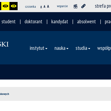
strefa p
A
wsparcie
czcionka
A
A
student
doktorant
kandydat
absolwent
pra
instytut
nauka
studia
współp
aukowych