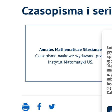
Czasopisma i ser
Un
Annales Mathematicae Silesianae
pry
Czasopismo naukowe wydawane przez
opt
ust
Instytut Matematyki UŚ.
Ślą
mał
uży
mie
bę
się
Ka
W