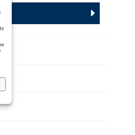
u
 to
óre
a