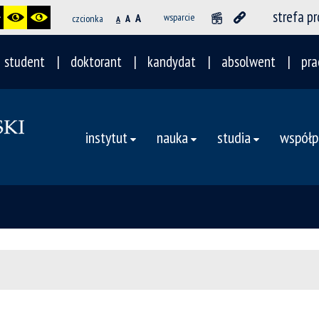
strefa p
A
wsparcie
czcionka
A
A
student
doktorant
kandydat
absolwent
pra
instytut
nauka
studia
współp