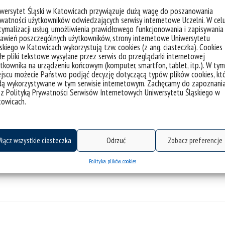
iwersytet Śląski w Katowicach przywiązuje dużą wagę do poszanowania
watności użytkowników odwiedzających serwisy internetowe Uczelni. W cel
ymalizacji usług, umożliwienia prawidłowego funkcjonowania i zapisywania
awień poszczególnych użytkowników, strony internetowe Uniwersytetu
skiego w Katowicach wykorzystują tzw. cookies (z ang. ciasteczka). Cookies
e pliki tekstowe wysyłane przez serwis do przeglądarki internetowej
tkownika na urządzeniu końcowym (komputer, smartfon, tablet, itp.). W tym
jscu możecie Państwo podjąć decyzję dotyczącą typów plików cookies, kt
dą wykorzystywane w tym serwisie internetowym. Zachęcamy do zapoznani
 z Polityką Prywatności Serwisów Internetowych Uniwersytetu Śląskiego w
towicach.
łącz wszystkie ciasteczka
Odrzuć
Zobacz preferencje
Polityka plików cookies