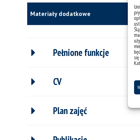
Un
pry
Materiały dodatkowe
opt
ust
Ślą
mał
uży
mie
Pełnione funkcje
bę
się
Ka
CV
W
Plan zajęć
Publikacje