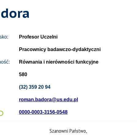
adora
sko:
Profesor Uczelni
Pracownicy badawczo-dydaktyczni
ność:
Równania i nierówności funkcyjne
580
(32) 359 20 94
roman.badora@us.edu.pl
0000-0003-3156-0548
Szanowni Państwo,