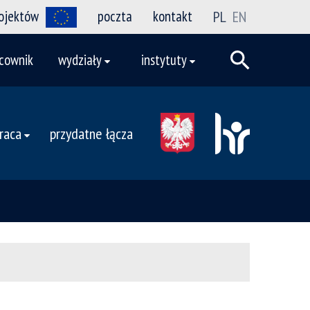
rojektów
poczta
kontakt
PL
EN
cownik
wydziały
instytuty
raca
przydatne łącza