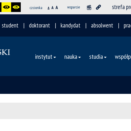
strefa p
A
wsparcie
czcionka
A
A
student
doktorant
kandydat
absolwent
pra
instytut
nauka
studia
współp