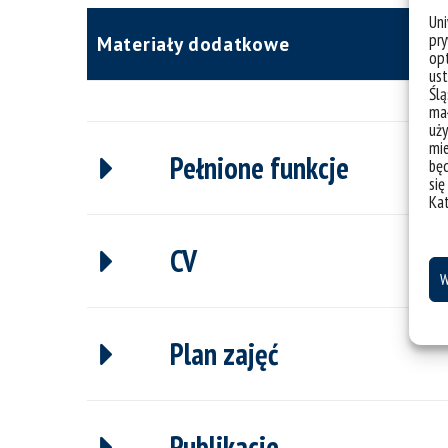
Un
pry
Materiały dodatkowe
opt
ust
Ślą
mał
uży
mie
Pełnione funkcje
bę
się
Ka
CV
W
Plan zajęć
Publikacje