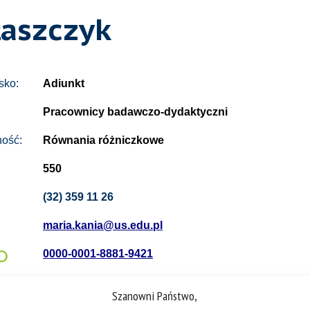
łaszczyk
sko:
Adiunkt
Pracownicy badawczo-dydaktyczni
ność:
Równania różniczkowe
550
(32) 359 11 26
maria.kania@us.edu.pl
0000-0001-8881-9421
Szanowni Państwo,