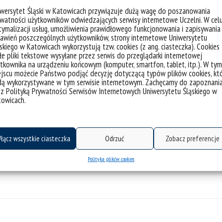
iwersytet Śląski w Katowicach przywiązuje dużą wagę do poszanowania
watności użytkowników odwiedzających serwisy internetowe Uczelni. W cel
ymalizacji usług, umożliwienia prawidłowego funkcjonowania i zapisywania
awień poszczególnych użytkowników, strony internetowe Uniwersytetu
skiego w Katowicach wykorzystują tzw. cookies (z ang. ciasteczka). Cookies
e pliki tekstowe wysyłane przez serwis do przeglądarki internetowej
tkownika na urządzeniu końcowym (komputer, smartfon, tablet, itp.). W tym
jscu możecie Państwo podjąć decyzję dotyczącą typów plików cookies, kt
dą wykorzystywane w tym serwisie internetowym. Zachęcamy do zapoznani
 z Polityką Prywatności Serwisów Internetowych Uniwersytetu Śląskiego w
towicach.
łącz wszystkie ciasteczka
Odrzuć
Zobacz preferencje
Polityka plików cookies