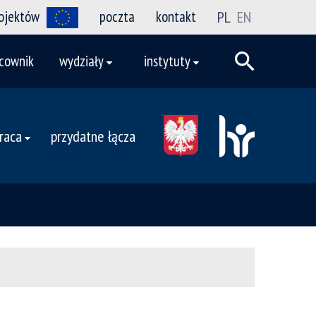
rojektów
poczta
kontakt
PL
EN
cownik
wydziały
instytuty
raca
przydatne łącza