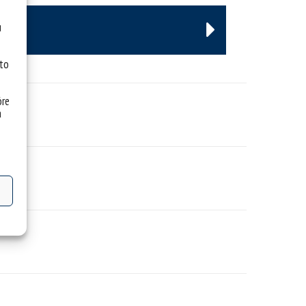
u
 to
óre
a