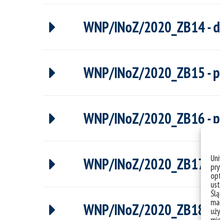
WNP/INoZ/2020_ZB14 - dr 
WNP/INoZ/2020_ZB15 - pro
WNP/INoZ/2020_ZB16 - pr
Un
WNP/INoZ/2020_ZB17 - dr
pry
opt
ust
Ślą
mał
WNP/INoZ/2020_ZB18 - dr 
uży