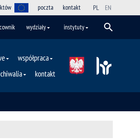
ektów
poczta
kontakt
PL
EN
cownik
wydziały
instytuty
we
współpraca
rchiwalia
kontakt