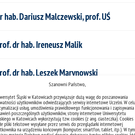
hab. Dariusz Malczewski, prof. UŚ
f. dr hab. Ireneusz Malik
of. dr hab. Leszek Marynowski
Szanowni Państwo,
iwersytet Śląski w Katowicach przywiązuje dużą wagę do poszanowania
 Maciej Mendecki
watności użytkowników odwiedzających serwisy internetowe Uczelni. W cel
ymalizacji usług, umożliwienia prawidłowego funkcjonowania i zapisywania
awień poszczególnych użytkowników, strony internetowe Uniwersytetu
skiego w Katowicach wykorzystują tzw. cookies (z ang. ciasteczka). Cookies
e pliki tekstowe wysyłane przez serwis do przeglądarki internetowej
hab. Urszula Myga-Piątek, prof. UŚ
tkownika na urządzeniu końcowym (komputer, smartfon, tablet, itp.). W tym