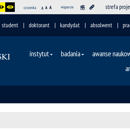
strefa proj
A
wsparcie
czcionka
A
A
student
doktorant
kandydat
absolwent
pra
instytut
badania
awanse nauko
a