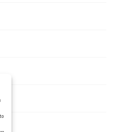
u
 to