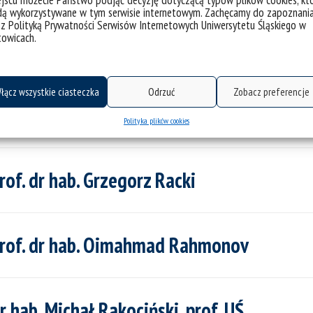
jscu możecie Państwo podjąć decyzję dotyczącą typów plików cookies, kt
dą wykorzystywane w tym serwisie internetowym. Zachęcamy do zapoznani
 z Polityką Prywatności Serwisów Internetowych Uniwersytetu Śląskiego w
towicach.
 hab. Halina Pawelec
łącz wszystkie ciasteczka
Odrzuć
Zobacz preferencje
hab. Łukasz Pawlik, prof. UŚ
Polityka plików cookies
f. dr hab. Grzegorz Racki
rof. dr hab. Oimahmad Rahmonov
hab. Michał Rakociński, prof. UŚ