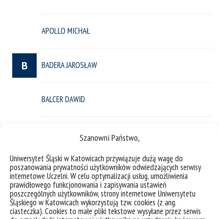
APOLLO MICHAŁ
B
BADERA JAROSŁAW
BALCER DAWID
BANASIK KAMILA
Szanowni Państwo,
Uniwersytet Śląski w Katowicach przywiązuje dużą wagę do
poszanowania prywatności użytkowników odwiedzających serwisy
BARCZYK MARZENA
internetowe Uczelni. W celu optymalizacji usług, umożliwienia
prawidłowego funkcjonowania i zapisywania ustawień
poszczególnych użytkowników, strony internetowe Uniwersytetu
BARDZIŃSKI WALDEMAR
Śląskiego w Katowicach wykorzystują tzw. cookies (z ang.
ciasteczka). Cookies to małe pliki tekstowe wysyłane przez serwis