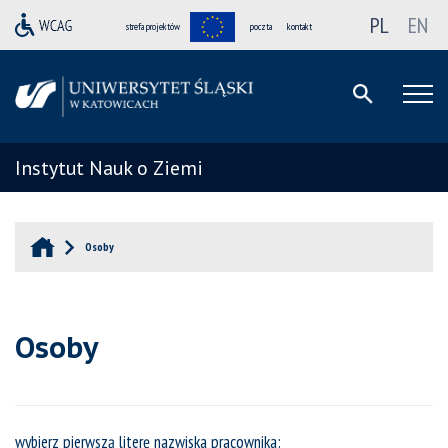
PL
EN
strefa projektów
poczta
kontakt
Instytut Nauk o Ziemi
Osoby
Osoby
wybierz pierwszą literę nazwiska pracownika: