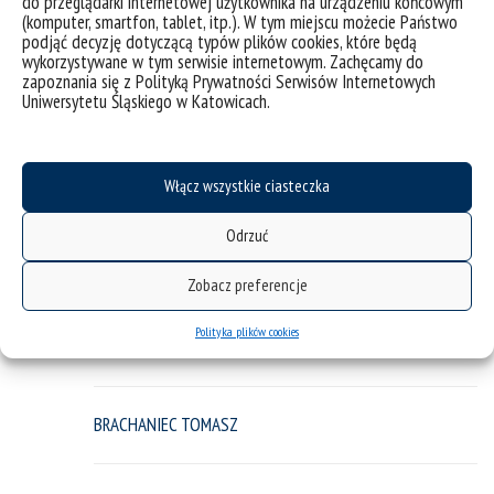
do przeglądarki internetowej użytkownika na urządzeniu końcowym
(komputer, smartfon, tablet, itp.). W tym miejscu możecie Państwo
BIEGUN IWONA
podjąć decyzję dotyczącą typów plików cookies, które będą
wykorzystywane w tym serwisie internetowym. Zachęcamy do
zapoznania się z Polityką Prywatności Serwisów Internetowych
Uniwersytetu Śląskiego w Katowicach.
BIELEC-BĄKOWSKA ZUZANNA
Włącz wszystkie ciasteczka
BIENIASZ ANNA
Odrzuć
BOCOŃ ANNA
Zobacz preferencje
Polityka plików cookies
BOCZAROWSKI ANDRZEJ
BRACHANIEC TOMASZ