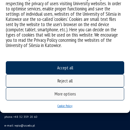
respecting the privacy of users visiting University websites. In order
[/vc_column_text][/vc_column][/vc_row]
to optimise services, enable proper functioning and save the
settings of individual users, websites of the University of Silesia in
Katowice use the so-called ‘cookies’. Cookies are small text files
[/vc_column_text][/vc_column][/vc_row]
sent by the website to the user’s browser on the end device
(computer, tablet, smartphone, etc.). Here you can decide on the
types of cookies that will be used on this website. We encourage
you to read the Privacy Policy concerning the websites of the
University of Silesia in Katowice.
Accept all
Reject all
More options
University of Silesia
Cookie Policy
ul. Bankowa 11b, 40-007 Katowice, Poland
phone. +48 32 359 20 60
e-mail:
wpia@us.edu.pl