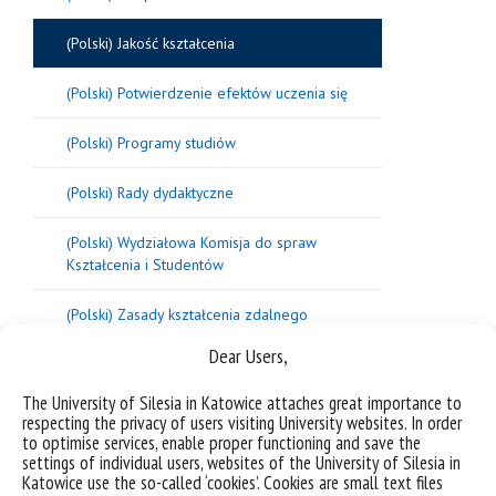
(Polski) Jakość kształcenia
(Polski) Potwierdzenie efektów uczenia się
(Polski) Programy studiów
(Polski) Rady dydaktyczne
(Polski) Wydziałowa Komisja do spraw
Kształcenia i Studentów
(Polski) Zasady kształcenia zdalnego
Dear Users,
The University of Silesia in Katowice attaches great importance to
Sorry, this entry is only available in
Polish
.
respecting the privacy of users visiting University websites. In order
to optimise services, enable proper functioning and save the
settings of individual users, websites of the University of Silesia in
Katowice use the so-called ‘cookies’. Cookies are small text files