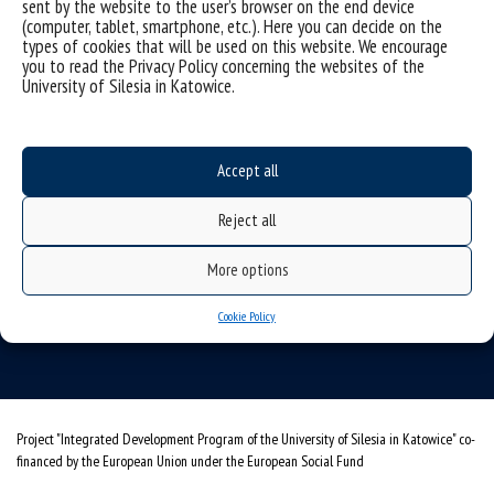
sent by the website to the user’s browser on the end device
(computer, tablet, smartphone, etc.). Here you can decide on the
types of cookies that will be used on this website. We encourage
you to read the Privacy Policy concerning the websites of the
University of Silesia in Katowice.
Accept all
University of Silesia
Reject all
ul. Bankowa 11b, 40-007 Katowice, Poland
More options
phone. +48 32 359 20 60
e-mail:
wpia@us.edu.pl
Cookie Policy
NIP: 634-019-71-34
Project "Integrated Development Program of the University of Silesia in Katowice" co-
financed by the European Union under the European Social Fund