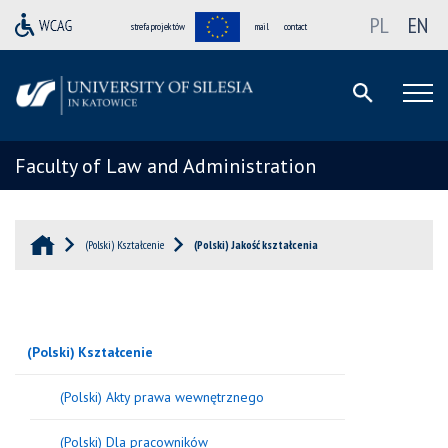
PL
EN
strefa projektów
mail
contact
Faculty of Law and Administration
(Polski) Kształcenie
(Polski) Jakość kształcenia
(Polski) Kształcenie
(Polski) Akty prawa wewnętrznego
(Polski) Dla pracowników