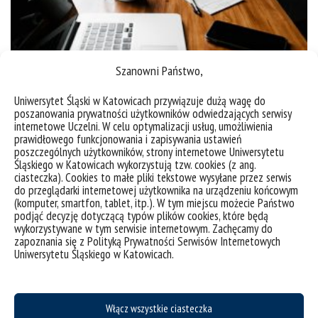
Szanowni Państwo,
Seminarium online pt. „Data in Smart Factory”
Uniwersytet Śląski w Katowicach przywiązuje dużą wagę do
poszanowania prywatności użytkowników odwiedzających serwisy
14 grudnia 2021 roku o godz. 14.30 odbyło się
internetowe Uczelni. W celu optymalizacji usług, umożliwienia
seminarium online pt. „Data in Smart Factory. Legal
prawidłowego funkcjonowania i zapisywania ustawień
Aspects Personal Data Protection, Automated
poszczególnych użytkowników, strony internetowe Uniwersytetu
Śląskiego w Katowicach wykorzystują tzw. cookies (z ang.
Decision Making and Explainability of AI”, które
ciasteczka). Cookies to małe pliki tekstowe wysyłane przez serwis
poprowadziła dr Gabriela Bar. Spotkanie
do przeglądarki internetowej użytkownika na urządzeniu końcowym
(komputer, smartfon, tablet, itp.). W tym miejscu możecie Państwo
poświęcone było prawnym aspektom ochrony
podjąć decyzję dotyczącą typów plików cookies, które będą
danych osobowych, zautomatyzowanemu
wykorzystywane w tym serwisie internetowym. Zachęcamy do
podejmowaniu decyzji oraz sztucznej inteligencji.
zapoznania się z Polityką Prywatności Serwisów Internetowych
Uniwersytetu Śląskiego w Katowicach.
Szczegółowy opis seminarium dostępny jest na
stronie: www.unive.it....
kategorie:
spotkania
wykłady
Włącz wszystkie ciasteczka
tagi :
seminarium
smart factory