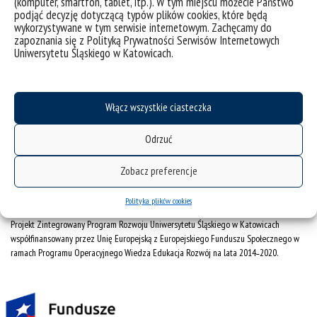
(komputer, smartfon, tablet, itp.). W tym miejscu możecie Państwo
podjąć decyzję dotyczącą typów plików cookies, które będą
deklaracja dostępności
wykorzystywane w tym serwisie internetowym. Zachęcamy do
mapa strony
zapoznania się z Polityką Prywatności Serwisów Internetowych
Uniwersytetu Śląskiego w Katowicach.
Obserwatorium Procesów Miejskich i Metropolitarnych
ul. Bankowa 11, pok. 1A
Włącz wszystkie ciasteczka
40-007 Katowice
Odrzuć
32 359 18 63
obserwatoriummiasto@us.edu.pl
Zobacz preferencje
Polityka plików cookies
Projekt Zintegrowany Program Rozwoju Uniwersytetu Śląskiego w Katowicach
współfinansowany przez Unię Europejską z Europejskiego Funduszu Społecznego w
ramach Programu Operacyjnego Wiedza Edukacja Rozwój na lata 2014˗2020.