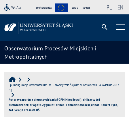
PL
EN
strefa projektów
poczta
kontakt
Obserwatorium Procesów Miejskich i
Metropolitalnych
[:pl]Inauguracja Obserwatorium na Uniwersytecie Śląskim w Katowicach - 4 kwietnia 2017
r.[:]
Autorzy raportu z pierwszych badań OPMiM (od lewej): dr Krzysztof
Bierwiaczonek, dr Agata Zygmunt, dr hab. Tomasz Nawrocki, dr hab. Robert Pyka,
fot. Sekcja Prasowa UŚ