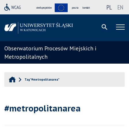
PL
EN
strefa projektów
poczta
kontakt
Obserwatorium Procesów Miejskich i
Metropolitalnych
Tag "#metropolitanarea"
#metropolitanarea