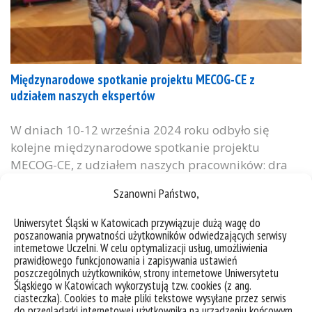
Międzynarodowe spotkanie projektu MECOG-CE z
udziałem naszych ekspertów
W dniach 10-12 września 2024 roku odbyło się
kolejne międzynarodowe spotkanie projektu
MECOG-CE, z udziałem naszych pracowników: dra
hab. Roberta Pyki, prof. UŚ (Kierownik zespołu UŚ),
Szanowni Państwo,
dra hab. Krzysztofa Bierwiaczonka, prof. UŚ, dr
Zuzanny Neuve-Église oraz dr hab. Małgorzaty
Uniwersytet Śląski w Katowicach przywiązuje dużą wagę do
Suchackiej, prof. UŚ. Spotkanie zgromadziło
poszanowania prywatności użytkowników odwiedzających serwisy
internetowe Uczelni. W celu optymalizacji usług, umożliwienia
uczestników z obszarów metropolitalnych z Europy
prawidłowego funkcjonowania i zapisywania ustawień
Środkowej. Celem spotkania było zaprezentowanie
poszczególnych użytkowników, strony internetowe Uniwersytetu
Śląskiego w Katowicach wykorzystują tzw. cookies (z ang.
pierwszych wyników...
ciasteczka). Cookies to małe pliki tekstowe wysyłane przez serwis
do przeglądarki internetowej użytkownika na urządzeniu końcowym