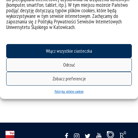
kategorie:
aktualności
(komputer, smartfon, tablet, itp.). W tym miejscu możecie Państwo
tagi :
#cooperationiscentral
#innovation
#mecog-ce
#metropolis
#metropolitanarea
podjąć decyzję dotyczącą typów plików cookies, które będą
#studyclusters
wykorzystywane w tym serwisie internetowym. Zachęcamy do
zapoznania się z Polityką Prywatności Serwisów Internetowych
Uniwersytetu Śląskiego w Katowicach.
Włącz wszystkie ciasteczka
Odrzuć
Zobacz preferencje
Polityka plików cookies