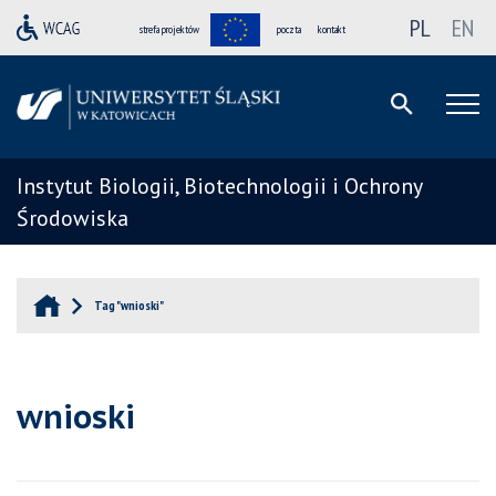
PL
EN
strefa projektów
poczta
kontakt
Instytut Biologii, Biotechnologii i Ochrony
Środowiska
Tag "wnioski"
wnioski