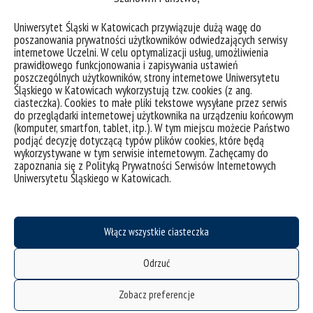
Uniwersytet Śląski w Katowicach przywiązuje dużą wagę do
poszanowania prywatności użytkowników odwiedzających serwisy
internetowe Uczelni. W celu optymalizacji usług, umożliwienia
prawidłowego funkcjonowania i zapisywania ustawień
poszczególnych użytkowników, strony internetowe Uniwersytetu
Śląskiego w Katowicach wykorzystują tzw. cookies (z ang.
ciasteczka). Cookies to małe pliki tekstowe wysyłane przez serwis
do przeglądarki internetowej użytkownika na urządzeniu końcowym
(komputer, smartfon, tablet, itp.). W tym miejscu możecie Państwo
podjąć decyzję dotyczącą typów plików cookies, które będą
wykorzystywane w tym serwisie internetowym. Zachęcamy do
zapoznania się z Polityką Prywatności Serwisów Internetowych
Uniwersytetu Śląskiego w Katowicach.
Transform4Europe Chair Exchange
Włącz wszystkie ciasteczka
kategorie:
aktualności
transform4europe
wydarzenia
Odrzuć
tagi :
chair exchange
nabór
transform4europe
wnioski
wymiana
Zobacz preferencje