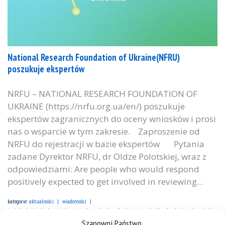
National Research Foundation of Ukraine(NFRU)
poszukuje ekspertów
NRFU – NATIONAL RESEARCH FOUNDATION OF
UKRAINE (https://nrfu.org.ua/en/) poszukuje
ekspertów zagranicznych do oceny wniosków i prosi
nas o wsparcie w tym zakresie. Zaproszenie od
NRFU do rejestracji w bazie ekspertów Pytania
zadane Dyrektor NRFU, dr Oldze Polotskiej, wraz z
odpowiedziami: Are people who would respond
positively expected to get involved in reviewing...
kategorie:
aktualności
wiadomości
tagi :
badania
eksperci
grupa ekspercka
nrfu
ocena wniosków
ukraina
wnioski
Szanowni Państwo,