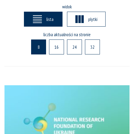
widok
lista
plytki
liczba aktualności na stronie
8
16
24
32