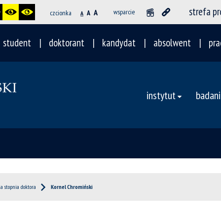
strefa p
A
wsparcie
czcionka
A
A
student
doktorant
kandydat
absolwent
pra
instytut
badani
a stopnia doktora
Kornel Chromiński