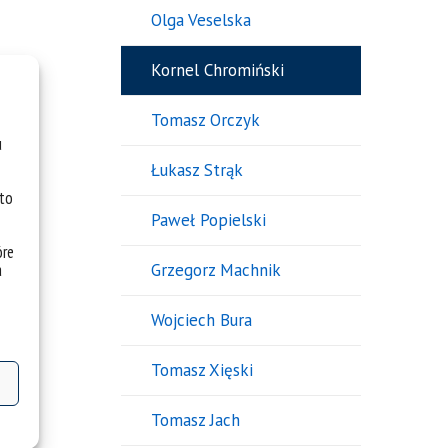
Olga Veselska
Kornel Chromiński
Tomasz Orczyk
u
Łukasz Strąk
 to
Paweł Popielski
óre
a
Grzegorz Machnik
Wojciech Bura
Tomasz Xięski
Tomasz Jach