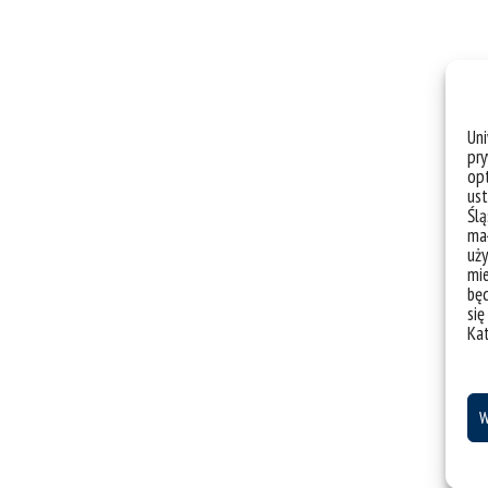
Un
pry
opt
ust
Ślą
mał
uży
mie
bę
się
Ka
W