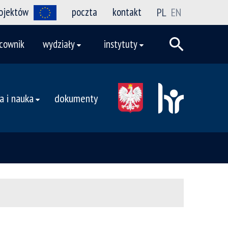
rojektów
poczta
kontakt
PL
EN
cownik
wydziały
instytuty
a i nauka
dokumenty