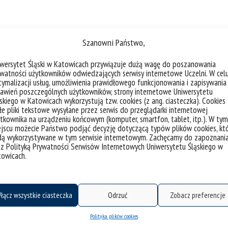
Szanowni Państwo,
iwersytet Śląski w Katowicach przywiązuje dużą wagę do poszanowania
watności użytkowników odwiedzających serwisy internetowe Uczelni. W cel
ymalizacji usług, umożliwienia prawidłowego funkcjonowania i zapisywania
awień poszczególnych użytkowników, strony internetowe Uniwersytetu
skiego w Katowicach wykorzystują tzw. cookies (z ang. ciasteczka). Cookies
e pliki tekstowe wysyłane przez serwis do przeglądarki internetowej
tkownika na urządzeniu końcowym (komputer, smartfon, tablet, itp.). W tym
jscu możecie Państwo podjąć decyzję dotyczącą typów plików cookies, kt
dą wykorzystywane w tym serwisie internetowym. Zachęcamy do zapoznani
 z Polityką Prywatności Serwisów Internetowych Uniwersytetu Śląskiego w
towicach.
łącz wszystkie ciasteczka
Odrzuć
Zobacz preferencje
Polityka plików cookies